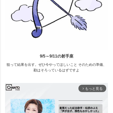
9/5～9/11の射手座
狙って結果を出す。ぜひ今やってほしいこと そのための準備、
勘はそろっているはずですよ
もっと見る
arrow_forward_ios