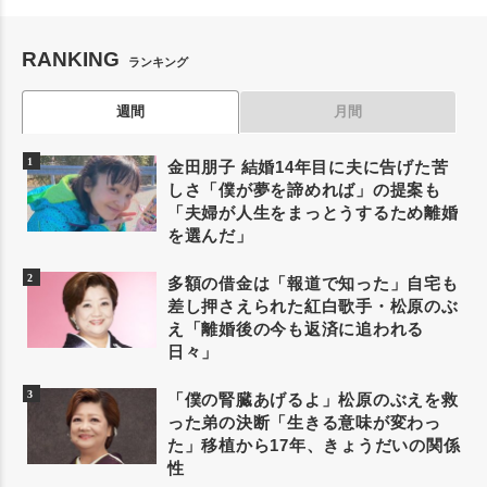
RANKING
ランキング
週間
月間
金田朋子 結婚14年目に夫に告げた苦
しさ「僕が夢を諦めれば」の提案も
「夫婦が人生をまっとうするため離婚
を選んだ」
多額の借金は「報道で知った」自宅も
差し押さえられた紅白歌手・松原のぶ
え「離婚後の今も返済に追われる
日々」
「僕の腎臓あげるよ」松原のぶえを救
った弟の決断「生きる意味が変わっ
た」移植から17年、きょうだいの関係
性