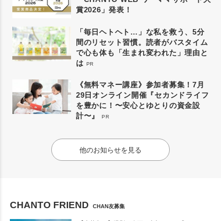
賞2026」発表！
「毎日ヘトヘト…」な私を救う、5分
間のリセット習慣。読者がバスタイム
で心も体も「生まれ変われた」理由と
は
PR
《無料マネー講座》参加者募集！7月
29日オンライン開催『セカンドライフ
を豊かに！〜安心とゆとりの資金設
計〜』
PR
他のお知らせを見る
CHANTO FRIEND
CHAN友募集