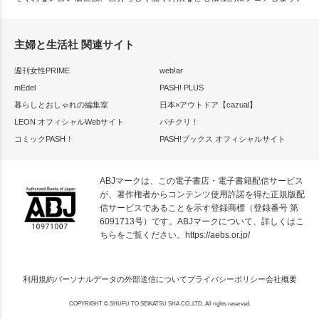
主婦と生活社 関連サイト
週刊女性PRIME
web!ar
mEdel
PASH! PLUS
暮らしとおしゃれの編集室
日本×アウトドア【cazual】
LEON オフィシャルWebサイト
パチクリ！
コミックPASH！
PASH!ブックス オフィシャルサイト
ABJマークは、この電子書店・電子書籍配信サービス
が、著作権者からコンテンツ使用許諾を得た正規版配
信サービスであることを示す登録商標（登録番号 第
6091713号）です。ABJマークについて、詳しくはこ
ちらをご覧ください。
https://aebs.or.jp/
利用規約
パーソナルデータの外部送信について
プライバシーポリシー
会社概要
COPYRIGHT © SHUFU TO SEIKATSU SHA CO.,LTD. All rights reserved.