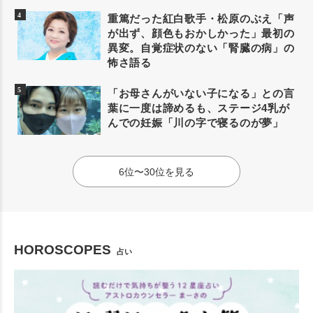
重篤だった紅白歌手・松原のぶえ「声
が出ず、顔色もおかしかった」最初の
異変。自覚症状のない「腎臓の病」の
怖さ語る
「お母さんがいない子になる」との言
葉に一度は諦めるも、ステージ4乳が
んでの妊娠「川の字で寝るのが夢」
6位〜30位を見る
HOROSCOPES
占い