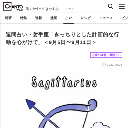
働く女性の生きやすさにコミット
総研
特集
連載
漫画
占い
レシピ
ニュース
ビジ
週間占い・射手座「きっちりとした計画的な行
動を心がけて」＜9月5日〜9月11日＞
今週の運勢・週間占い
2021.09.05