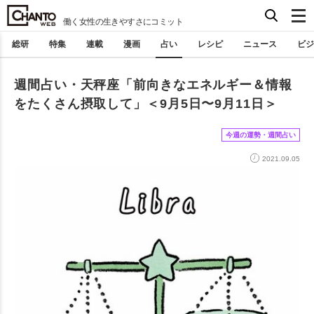
働く女性の生きやすさにコミット
総研
特集
連載
漫画
占い
レシピ
ニュース
ビジ
週間占い・天秤座「前向きなエネルギー＆情報
をたくさん摂取して」＜9月5日〜9月11日＞
今週の運勢・週間占い
2021.09.05