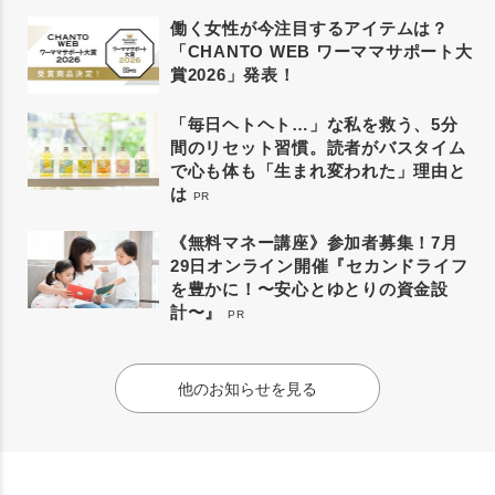
働く女性が今注目するアイテムは？
「CHANTO WEB ワーママサポート大
賞2026」発表！
「毎日ヘトヘト…」な私を救う、5分
間のリセット習慣。読者がバスタイム
で心も体も「生まれ変われた」理由と
は
PR
《無料マネー講座》参加者募集！7月
29日オンライン開催『セカンドライフ
を豊かに！〜安心とゆとりの資金設
計〜』
PR
他のお知らせを見る