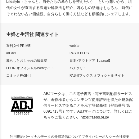
Lifestyle（ちゃんと、自分たちの暮らしを整えたい）」という想いから、現
代の女性が直面する課題や解決法を紹介。暮らしの話題はもちろん、時代に
そぐわない古い価値観、自分らしく働く方法なども積極的にシェアします。
主婦と生活社 関連サイト
週刊女性PRIME
web!ar
mEdel
PASH! PLUS
暮らしとおしゃれの編集室
日本×アウトドア【cazual】
LEON オフィシャルWebサイト
パチクリ！
コミックPASH！
PASH!ブックス オフィシャルサイト
ABJマークは、この電子書店・電子書籍配信サービス
が、著作権者からコンテンツ使用許諾を得た正規版配
信サービスであることを示す登録商標（登録番号 第
6091713号）です。ABJマークについて、詳しくはこ
ちらをご覧ください。
https://aebs.or.jp/
利用規約
パーソナルデータの外部送信について
プライバシーポリシー
会社概要