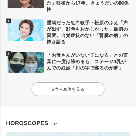
た」移植から17年、きょうだいの関係
性
重篤だった紅白歌手・松原のぶえ「声
が出ず、顔色もおかしかった」最初の
異変。自覚症状のない「腎臓の病」の
怖さ語る
「お母さんがいない子になる」との言
葉に一度は諦めるも、ステージ4乳が
んでの妊娠「川の字で寝るのが夢」
6位〜30位を見る
HOROSCOPES
占い