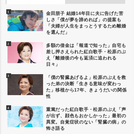
金田朋子 結婚14年目に夫に告げた苦
しさ「僕が夢を諦めれば」の提案も
「夫婦が人生をまっとうするため離婚
を選んだ」
多額の借金は「報道で知った」自宅も
差し押さえられた紅白歌手・松原のぶ
え「離婚後の今も返済に追われる
日々」
「僕の腎臓あげるよ」松原のぶえを救
った弟の決断「生きる意味が変わっ
た」移植から17年、きょうだいの関係
性
重篤だった紅白歌手・松原のぶえ「声
が出ず、顔色もおかしかった」最初の
異変。自覚症状のない「腎臓の病」の
怖さ語る