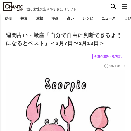
働く女性の生きやすさにコミット
総研
特集
連載
漫画
占い
レシピ
ニュース
ビジ
週間占い・蠍座「自分で自由に判断できるよう
になるとベスト」＜2月7日〜2月13日＞
今週の運勢・週間占い
2021.02.07