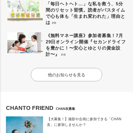
「毎日ヘトヘト…」な私を救う、5分
間のリセット習慣。読者がバスタイム
で心も体も「生まれ変われた」理由と
は
PR
《無料マネー講座》参加者募集！7月
29日オンライン開催『セカンドライフ
を豊かに！〜安心とゆとりの資金設
計〜』
PR
他のお知らせを見る
CHANTO FRIEND
CHAN友募集
【大募集！】撮影や企画に参加できる「CHAN
友」に参加しませんか？