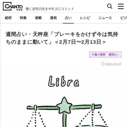
働く女性の生きやすさにコミット
総研
特集
連載
漫画
占い
レシピ
ニュース
ビジ
週間占い・天秤座「ブレーキをかけず今は気持
ちのままに動いて」＜2月7日〜2月13日＞
今週の運勢・週間占い
2021.02.07