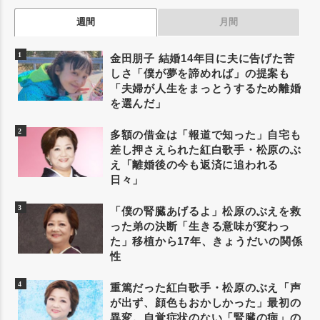
週間
月間
金田朋子 結婚14年目に夫に告げた苦
しさ「僕が夢を諦めれば」の提案も
「夫婦が人生をまっとうするため離婚
を選んだ」
多額の借金は「報道で知った」自宅も
差し押さえられた紅白歌手・松原のぶ
え「離婚後の今も返済に追われる
日々」
「僕の腎臓あげるよ」松原のぶえを救
った弟の決断「生きる意味が変わっ
た」移植から17年、きょうだいの関係
性
重篤だった紅白歌手・松原のぶえ「声
が出ず、顔色もおかしかった」最初の
異変。自覚症状のない「腎臓の病」の