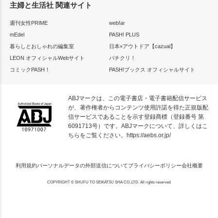
主婦と生活社 関連サイト
週刊女性PRIME
web!ar
mEdel
PASH! PLUS
暮らしとおしゃれの編集室
日本×アウトドア【cazual】
LEON オフィシャルWebサイト
パチクリ！
コミックPASH！
PASH!ブックス オフィシャルサイト
ABJマークは、この電子書店・電子書籍配信サービス
が、著作権者からコンテンツ使用許諾を得た正規版配
信サービスであることを示す登録商標（登録番号 第
6091713号）です。ABJマークについて、詳しくはこ
ちらをご覧ください。
https://aebs.or.jp/
利用規約
パーソナルデータの外部送信について
プライバシーポリシー
会社概要
COPYRIGHT © SHUFU TO SEIKATSU SHA CO.,LTD. All rights reserved.