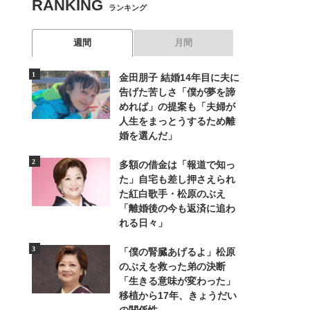
RANKING
ランキング
週間
月間
金田朋子 結婚14年目に夫に
告げた苦しさ「僕が夢を諦
めれば」の提案も「夫婦が
人生をまっとうするため離
婚を選んだ」
多額の借金は「報道で知っ
た」自宅も差し押さえられ
た紅白歌手・松原のぶえ
「離婚後の今も返済に追わ
れる日々」
「僕の腎臓あげるよ」松原
のぶえを救った弟の決断
「生きる意味が変わった」
移植から17年、きょうだい