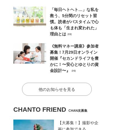
「毎日ヘトヘト…」な私を
救う、5分間のリセット習
慣。読者がバスタイムで心
も体も「生まれ変われた」
理由とは
PR
《無料マネー講座》参加者
募集！7月29日オンライン
開催『セカンドライフを豊
かに！〜安心とゆとりの資
金設計〜』
PR
他のお知らせを見る
CHANTO FRIEND
CHAN友募集
【大募集！】撮影や企
画に参加できる