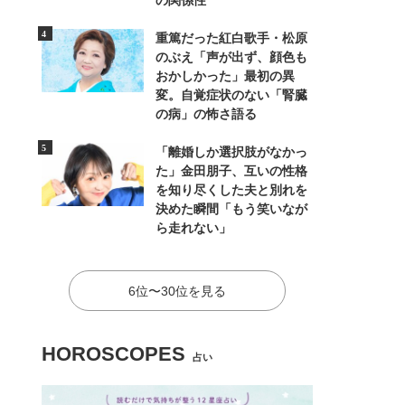
の関係性
重篤だった紅白歌手・松原
のぶえ「声が出ず、顔色も
おかしかった」最初の異
変。自覚症状のない「腎臓
の病」の怖さ語る
「離婚しか選択肢がなかっ
た」金田朋子、互いの性格
を知り尽くした夫と別れを
決めた瞬間「もう笑いなが
ら走れない」
6位〜30位を見る
HOROSCOPES
占い