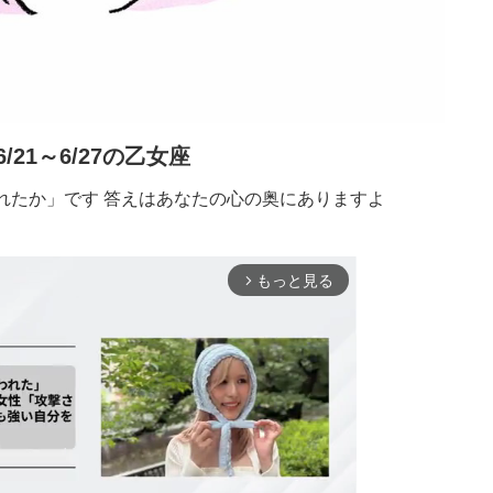
6/21～6/27の乙女座
れたか」です 答えはあなたの心の奥にありますよ
もっと見る
arrow_forward_ios