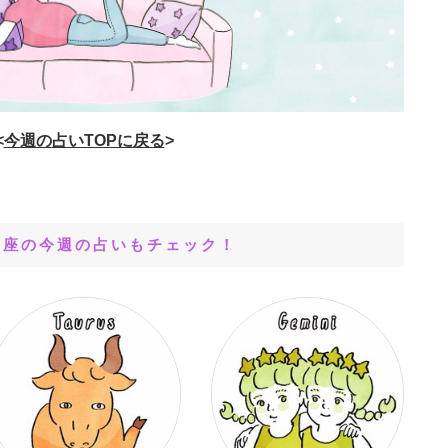
<
今週の
占いTOPに戻る
>
星座の今週の占いもチェック！