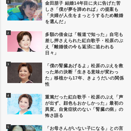
金田朋子 結婚14年目に夫に告げた苦
しさ「僕が夢を諦めれば」の提案も
「夫婦が人生をまっとうするため離婚
を選んだ」
多額の借金は「報道で知った」自宅も
差し押さえられた紅白歌手・松原のぶ
え「離婚後の今も返済に追われる
日々」
「僕の腎臓あげるよ」松原のぶえを救
った弟の決断「生きる意味が変わっ
た」移植から17年、きょうだいの関係
性
重篤だった紅白歌手・松原のぶえ「声
が出ず、顔色もおかしかった」最初の
異変。自覚症状のない「腎臓の病」の
怖さ語る
「お母さんがいない子になる」との言