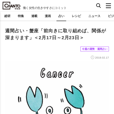
働く女性の生きやすさにコミット
総研
特集
連載
漫画
占い
レシピ
ニュース
ビジ
週間占い・蟹座「前向きに取り組めば、関係が
深まります」＜2月17日～2月23日＞
今週の運勢・週間占い
2019.02.17