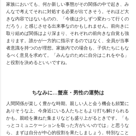
家族においても、何か新しい事態がその関係の中で起き、み
んなで考えてそれに対処する必要が出てきそう。それほど大
きな内容ではないものの、「今後は少しずつ変わって行くの
だろう」と感じさせる出来事なのかもしれません。前向きに
取り組めば関係はより深まり、それぞれの前向きな自覚も強
まります。誰かが一方的に指示するのではなく、全員が当事
者意識を持つのが理想。家族内での場合も、子供たちにもな
るべく意見を求めて。「みんなのために自分はこれをやる」
と役割を決めるといいですね。
ちなみに…蟹座・男性の運勢は
人間関係が楽しく豊かな時期。親しい人と会う機会も頻繁に
ありそうな上、今身近にいる人たちともより打ち解けられる
かも。親睦を兼ねた集まりなども盛り上がるときです。「も
っとコミュニケーションを取った方がいいのでは」と思うな
ら、まずは自分が中心的役割を果たしましょう。特別なこと