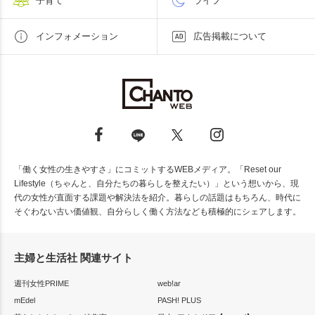
子育て
ライフ
インフォメーション
広告掲載について
「働く女性の生きやすさ」にコミットするWEBメディア。「Reset our
Lifestyle（ちゃんと、自分たちの暮らしを整えたい）」という想いから、現
代の女性が直面する課題や解決法を紹介。暮らしの話題はもちろん、時代に
そぐわない古い価値観、自分らしく働く方法なども積極的にシェアします。
主婦と生活社 関連サイト
週刊女性PRIME
web!ar
mEdel
PASH! PLUS