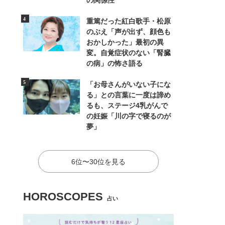
の関係性
重篤だった紅白歌手・松原
のぶえ「声が出ず、顔色も
おかしかった」最初の異
変。自覚症状のない「腎臓
の病」の怖さ語る
「お母さんがいない子にな
る」との言葉に一度は諦め
るも、ステージ4乳がんで
の妊娠「川の字で寝るのが
夢」
6位〜30位を見る
HOROSCOPES
占い