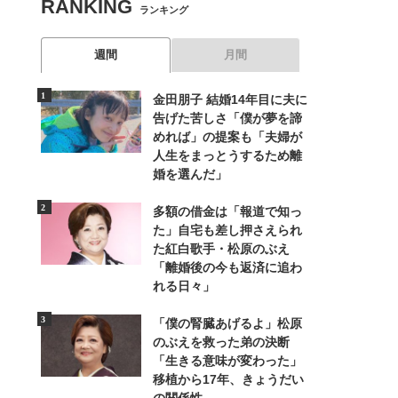
RANKING
ランキング
週間
月間
金田朋子 結婚14年目に夫に
告げた苦しさ「僕が夢を諦
めれば」の提案も「夫婦が
人生をまっとうするため離
婚を選んだ」
多額の借金は「報道で知っ
た」自宅も差し押さえられ
た紅白歌手・松原のぶえ
「離婚後の今も返済に追わ
れる日々」
「僕の腎臓あげるよ」松原
のぶえを救った弟の決断
「生きる意味が変わった」
移植から17年、きょうだい