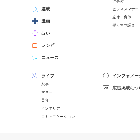
仕事術
連載
ビジネスマナー
産休・育休
漫画
働くママ調査
占い
レシピ
ニュース
ライフ
インフォメー
家事
広告掲載につ
マネー
美容
インテリア
コミュニケーション