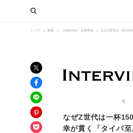
トップ
連載
［Interview］石神秀幸
なぜZ世代は一杯15
<
なぜZ世代は一杯15
幸が貫く「タイパ至