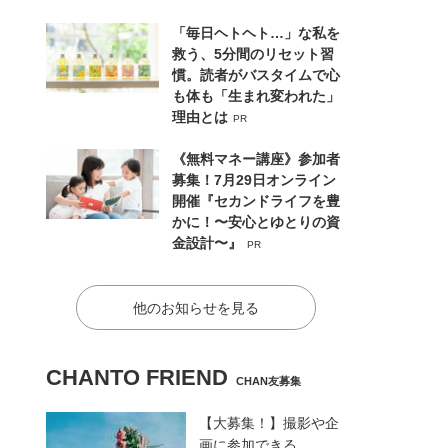
「毎日ヘトヘト…」な私を
救う、5分間のリセット習
慣。読者がバスタイムで心
も体も「生まれ変われた」
理由とは
PR
《無料マネー講座》参加者
募集！7月29日オンライン
開催『セカンドライフを豊
かに！〜安心とゆとりの資
金設計〜』
PR
他のお知らせを見る
CHANTO FRIEND
CHAN友募集
【大募集！】撮影や企
画に参加できる