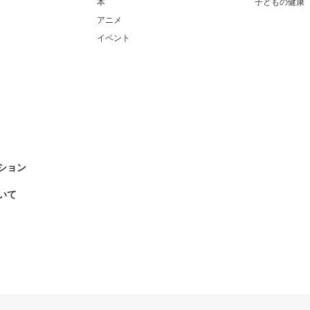
本
子どもの健康
アニメ
イベント
ション
いて