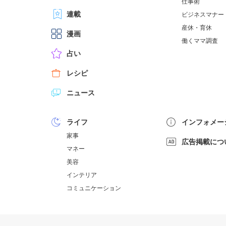
仕事術
連載
ビジネスマナー
産休・育休
漫画
働くママ調査
占い
レシピ
ニュース
ライフ
インフォメー
家事
広告掲載につ
マネー
美容
インテリア
コミュニケーション