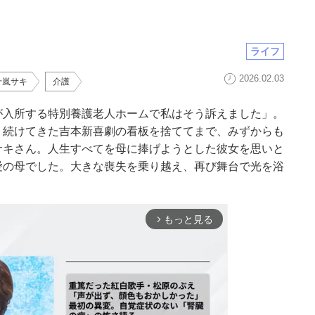
ライフ
2026.02.03
十嵐サキ
介護
が入所する特別養護老人ホームで私はそう訴えました」。
り続けてきた吉本新喜劇の看板を捨ててまで、みずからも
サキさん。人生すべてを母に捧げようとした彼女を思いと
愛の母でした。大きな喪失を乗り越え、再び舞台で光を浴
もっと見る
arrow_forward_ios