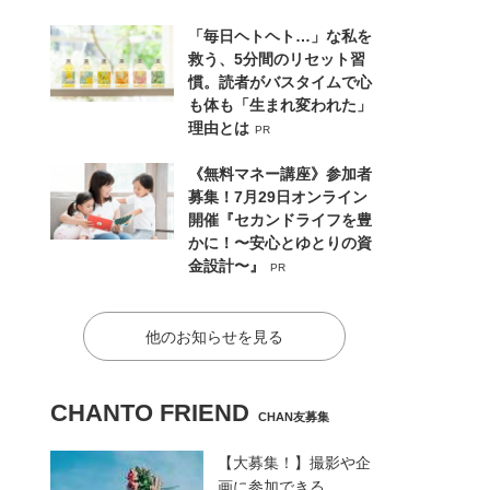
「毎日ヘトヘト…」な私を
救う、5分間のリセット習
慣。読者がバスタイムで心
も体も「生まれ変われた」
理由とは
PR
《無料マネー講座》参加者
募集！7月29日オンライン
開催『セカンドライフを豊
かに！〜安心とゆとりの資
金設計〜』
PR
他のお知らせを見る
CHANTO FRIEND
CHAN友募集
【大募集！】撮影や企
画に参加できる