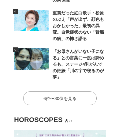
の関係性
重篤だった紅白歌手・松原
のぶえ「声が出ず、顔色も
おかしかった」最初の異
変。自覚症状のない「腎臓
の病」の怖さ語る
「お母さんがいない子にな
る」との言葉に一度は諦め
るも、ステージ4乳がんで
の妊娠「川の字で寝るのが
夢」
6位〜30位を見る
HOROSCOPES
占い