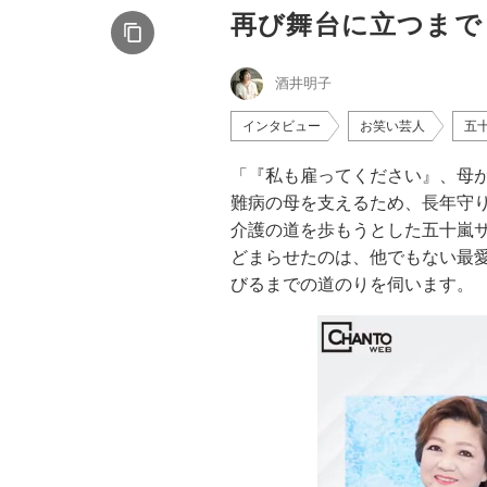
再び舞台に立つまで
酒井明子
インタビュー
お笑い芸人
五
「『私も雇ってください』、母
難病の母を支えるため、長年守
介護の道を歩もうとした五十嵐
どまらせたのは、他でもない最
びるまでの道のりを伺います。