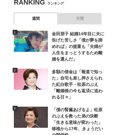
RANKING
ランキング
週間
月間
金田朋子 結婚14年目に夫に
告げた苦しさ「僕が夢を諦
めれば」の提案も「夫婦が
人生をまっとうするため離
婚を選んだ」
多額の借金は「報道で知っ
た」自宅も差し押さえられ
た紅白歌手・松原のぶえ
「離婚後の今も返済に追わ
れる日々」
「僕の腎臓あげるよ」松原
のぶえを救った弟の決断
「生きる意味が変わった」
移植から17年、きょうだい