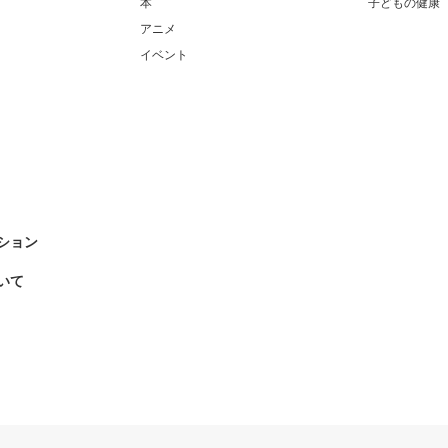
本
子どもの健康
アニメ
イベント
ション
いて