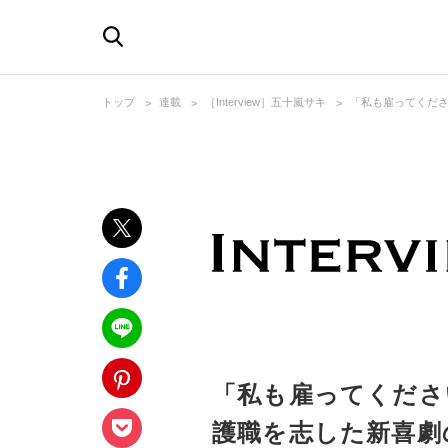
トップ
連載
［Interview］五十嵐サキ
「私も雇ってくだ
「私も雇ってくださ
護職を志した新喜劇