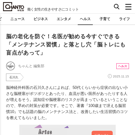
働く女性の生きやすさにコミット
ピ
ニュース
ビジネス
エンタメ
ヘルス
子育て
ライフ
脳の老化を防ぐ！名医が勧める今すぐできる
「メンテナンス習慣」と落とし穴「脳トレにも
盲点があって」
ちゃんと 編集部
ヘルス
2025.11.15
石川久
脳神経外科医の石川久さんによれば、50代くらいから症状の出ない小
さな脳梗塞がポツポツとあったり、血流が悪い箇所があったりする人
が増えるそう。認知症や脳梗塞のリスクが高まっているということな
ので、早めの対策が必要です。そこで、著書『100歳まで冴える脳習
慣10』でも話題の脳のメンテナンス法と、改善したい生活習慣のコツ
を教えてもらいました。