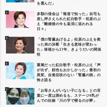
を選んだ」
多額の借金は「報道で知った」自宅も
差し押さえられた紅白歌手・松原のぶ
え「離婚後の今も返済に追われる
日々」
「僕の腎臓あげるよ」松原のぶえを救
った弟の決断「生きる意味が変わっ
た」移植から17年、きょうだいの関係
性
重篤だった紅白歌手・松原のぶえ「声
が出ず、顔色もおかしかった」最初の
異変。自覚症状のない「腎臓の病」の
怖さ語る
「お母さんがいない子になる」との言
葉に一度は諦めるも、ステージ4乳が
んでの妊娠「川の字で寝るのが夢」