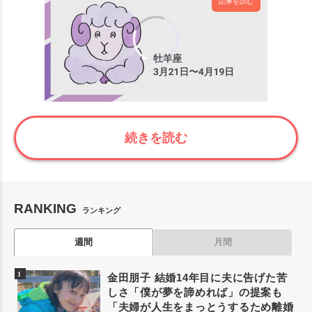
記事を読む
00:00
/
00:43
続きを読む
RANKING
ランキング
週間
月間
金田朋子 結婚14年目に夫に告げた苦
しさ「僕が夢を諦めれば」の提案も
「夫婦が人生をまっとうするため離婚