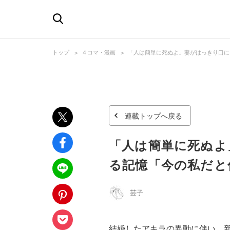
トップ
４コマ・漫画
「人は簡単に死ぬよ」妻がはっきり口に
連載トップへ戻る
「人は簡単に死ぬよ
る記憶「今の私だと
芸子
結婚したアキラの異動に伴い、