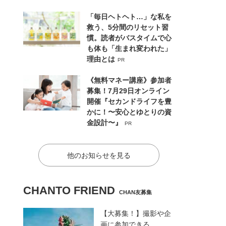
「毎日ヘトヘト…」な私を
救う、5分間のリセット習
慣。読者がバスタイムで心
も体も「生まれ変われた」
理由とは
PR
《無料マネー講座》参加者
募集！7月29日オンライン
開催『セカンドライフを豊
かに！〜安心とゆとりの資
金設計〜』
PR
他のお知らせを見る
CHANTO FRIEND
CHAN友募集
【大募集！】撮影や企
画に参加できる