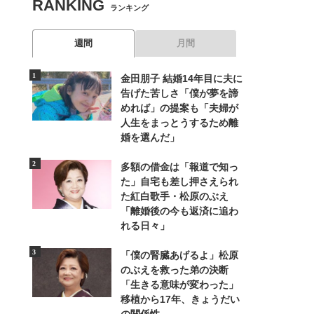
RANKING
ランキング
週間
月間
金田朋子 結婚14年目に夫に
告げた苦しさ「僕が夢を諦
めれば」の提案も「夫婦が
人生をまっとうするため離
婚を選んだ」
多額の借金は「報道で知っ
た」自宅も差し押さえられ
た紅白歌手・松原のぶえ
「離婚後の今も返済に追わ
れる日々」
「僕の腎臓あげるよ」松原
のぶえを救った弟の決断
「生きる意味が変わった」
移植から17年、きょうだい