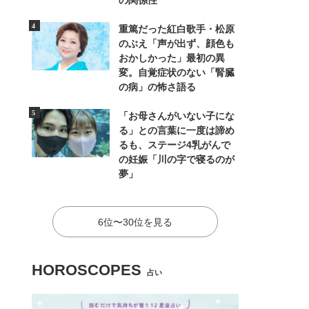
の関係性
重篤だった紅白歌手・松原
のぶえ「声が出ず、顔色も
おかしかった」最初の異
変。自覚症状のない「腎臓
の病」の怖さ語る
「お母さんがいない子にな
る」との言葉に一度は諦め
るも、ステージ4乳がんで
の妊娠「川の字で寝るのが
夢」
6位〜30位を見る
HOROSCOPES
占い