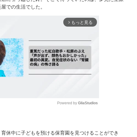
長屋での生活でした。
もっと見る
arrow_forward_ios
Powered by 
GliaStudios
Mute
。育休中に子どもを預ける保育園を見つけることができ