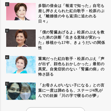
多額の借金は「報道で知った」自宅も
差し押さえられた紅白歌手・松原のぶ
え「離婚後の今も返済に追われる
日々」
「僕の腎臓あげるよ」松原のぶえを救
った弟の決断「生きる意味が変わっ
た」移植から17年、きょうだいの関係
性
重篤だった紅白歌手・松原のぶえ「声
が出ず、顔色もおかしかった」最初の
異変。自覚症状のない「腎臓の病」の
怖さ語る
「お母さんがいない子になる」との言
葉に一度は諦めるも、ステージ4乳が
んでの妊娠「川の字で寝るのが夢」