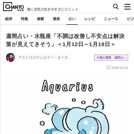
働く女性の生きやすさにコミット
総研
特集
連載
漫画
占い
レシピ
ニュース
ビジ
週間占い・水瓶座「不調は改善し不安点は解決
策が見えてきそう」＜1月12日～1月18日＞
アストロカウンセラー・まーさ
今週の運勢・週間占い
2025.01.12