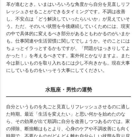
革が進むとき。いまはいろいろな角度から自分を見直しリフ
レッシュさせることができるタイミングです。不調は改善
し、不安点は「どう解決していったらいいか」が見えていそ
う。ただ、そのいい状態を今後継続していくためには、現実
の中で具体的に変えるべき部分があるともわかるのがいまか
も。仕事関連や生活習慣に関してでしょうか。そのことには
ちょっとイラっとするかもですが、「問題がはっきりしてよ
かった！」を考えるべきです。案外何とかなりますよ。また
今は新しいものを取り入れるには少し不向きかも。現在大事
にしているものをいっそう大事にしてください。
水瓶座・男性の運勢
自分というものを丸ごと見直しリフレッシュさせるのに適し
た時期。最近「生活を変えたい」と思い何かを始めたのな
ら、その効果が出て順調に自分を改善しつつあるのでは。家
の掃除、断捨離はもとより、心身のケアや不調改善にも向く
時期で、不要なものがどんどん離れ自分らしい状態を取り戻