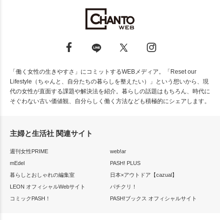
「働く女性の生きやすさ」にコミットするWEBメディア。「Reset our
Lifestyle（ちゃんと、自分たちの暮らしを整えたい）」という想いから、現
代の女性が直面する課題や解決法を紹介。暮らしの話題はもちろん、時代に
そぐわない古い価値観、自分らしく働く方法なども積極的にシェアします。
主婦と生活社 関連サイト
週刊女性PRIME
web!ar
mEdel
PASH! PLUS
暮らしとおしゃれの編集室
日本×アウトドア【cazual】
LEON オフィシャルWebサイト
パチクリ！
コミックPASH！
PASH!ブックス オフィシャルサイト