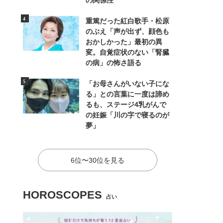
の関係性
重篤だった紅白歌手・松原
のぶえ「声が出ず、顔色も
おかしかった」最初の異
変。自覚症状のない「腎臓
の病」の怖さ語る
「お母さんがいない子にな
る」との言葉に一度は諦め
るも、ステージ4乳がんで
の妊娠「川の字で寝るのが
夢」
6位〜30位を見る
HOROSCOPES
占い