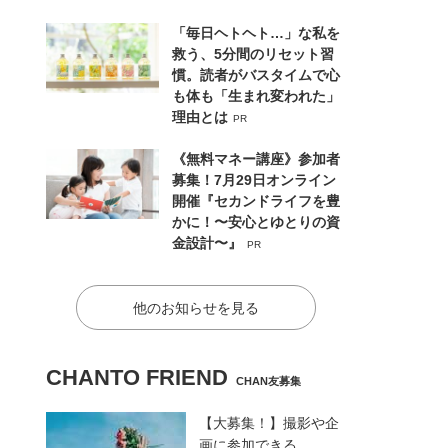
「毎日ヘトヘト…」な私を
救う、5分間のリセット習
慣。読者がバスタイムで心
も体も「生まれ変われた」
理由とは
PR
《無料マネー講座》参加者
募集！7月29日オンライン
開催『セカンドライフを豊
かに！〜安心とゆとりの資
金設計〜』
PR
他のお知らせを見る
CHANTO FRIEND
CHAN友募集
【大募集！】撮影や企
画に参加できる