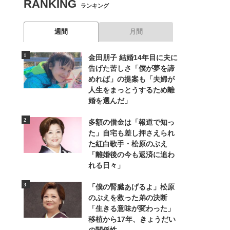
RANKING
ランキング
週間
月間
金田朋子 結婚14年目に夫に
告げた苦しさ「僕が夢を諦
めれば」の提案も「夫婦が
人生をまっとうするため離
婚を選んだ」
多額の借金は「報道で知っ
た」自宅も差し押さえられ
た紅白歌手・松原のぶえ
「離婚後の今も返済に追わ
れる日々」
「僕の腎臓あげるよ」松原
のぶえを救った弟の決断
「生きる意味が変わった」
移植から17年、きょうだい