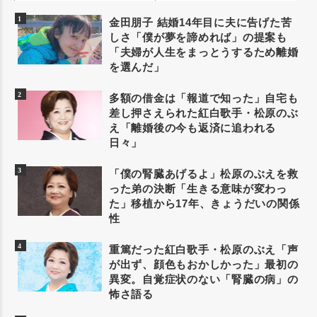
金田朋子 結婚14年目に夫に告げた苦
しさ「僕が夢を諦めれば」の提案も
「夫婦が人生をまっとうするため離婚
を選んだ」
多額の借金は「報道で知った」自宅も
差し押さえられた紅白歌手・松原のぶ
え「離婚後の今も返済に追われる
日々」
「僕の腎臓あげるよ」松原のぶえを救
った弟の決断「生きる意味が変わっ
た」移植から17年、きょうだいの関係
性
重篤だった紅白歌手・松原のぶえ「声
が出ず、顔色もおかしかった」最初の
異変。自覚症状のない「腎臓の病」の
怖さ語る