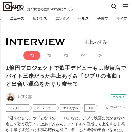
働く女性の生きやすさにコミット
ピ
ニュース
ビジネス
エンタメ
ヘルス
子育て
ライフ
井上あずみ
>
#
1
#
2
#
3
#
4
1億円プロジェクトで歌手デビューも…喫茶店で
バイト三昧だった井上あずみ「ジブリの名曲」
と出合い運命をたぐり寄せて
加藤文惠
エンタメ
2024.12.26
インタビュー
アーティスト
井上あずみ
仕事
『君をのせて』や『となりのトトロ』など、ジブリ映画に欠かせない
名曲を歌う歌手・井上あずみさん。アイドルを目指して上京するも鳴
かず飛ばずだった下積み時代を経て、名曲との運命の出合いを果たし