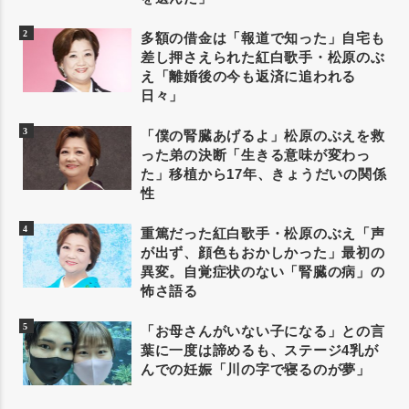
多額の借金は「報道で知った」自宅も
差し押さえられた紅白歌手・松原のぶ
え「離婚後の今も返済に追われる
日々」
「僕の腎臓あげるよ」松原のぶえを救
った弟の決断「生きる意味が変わっ
た」移植から17年、きょうだいの関係
性
重篤だった紅白歌手・松原のぶえ「声
が出ず、顔色もおかしかった」最初の
異変。自覚症状のない「腎臓の病」の
怖さ語る
「お母さんがいない子になる」との言
葉に一度は諦めるも、ステージ4乳が
んでの妊娠「川の字で寝るのが夢」