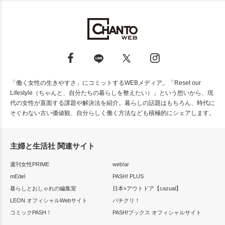
「働く女性の生きやすさ」にコミットするWEBメディア。「Reset our
Lifestyle（ちゃんと、自分たちの暮らしを整えたい）」という想いから、現
代の女性が直面する課題や解決法を紹介。暮らしの話題はもちろん、時代に
そぐわない古い価値観、自分らしく働く方法なども積極的にシェアします。
主婦と生活社 関連サイト
週刊女性PRIME
web!ar
mEdel
PASH! PLUS
暮らしとおしゃれの編集室
日本×アウトドア【cazual】
LEON オフィシャルWebサイト
パチクリ！
コミックPASH！
PASH!ブックス オフィシャルサイト