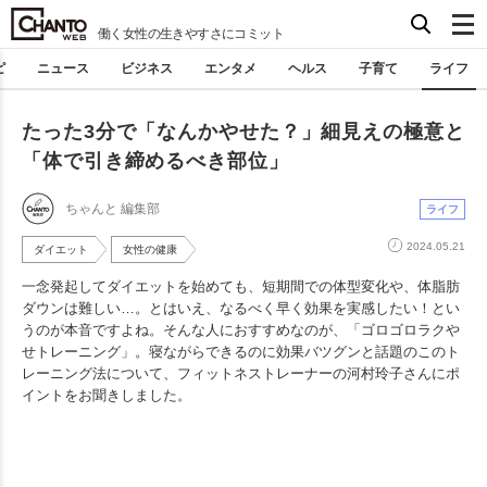
働く女性の生きやすさにコミット
ピ
ニュース
ビジネス
エンタメ
ヘルス
子育て
ライフ
たった3分で「なんかやせた？」細見えの極意と
「体で引き締めるべき部位」
ちゃんと 編集部
ライフ
2024.05.21
ダイエット
女性の健康
一念発起してダイエットを始めても、短期間での体型変化や、体脂肪
ダウンは難しい…。とはいえ、なるべく早く効果を実感したい！とい
うのが本音ですよね。そんな人におすすめなのが、「ゴロゴロラクや
せトレーニング」。寝ながらできるのに効果バツグンと話題のこのト
レーニング法について、フィットネストレーナーの河村玲子さんにポ
イントをお聞きしました。