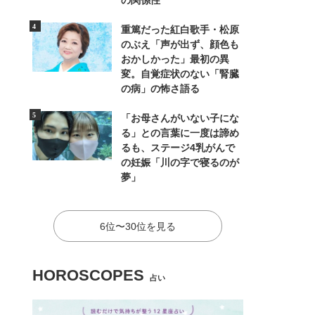
の関係性
重篤だった紅白歌手・松原
のぶえ「声が出ず、顔色も
おかしかった」最初の異
変。自覚症状のない「腎臓
の病」の怖さ語る
「お母さんがいない子にな
る」との言葉に一度は諦め
るも、ステージ4乳がんで
の妊娠「川の字で寝るのが
夢」
6位〜30位を見る
HOROSCOPES
占い