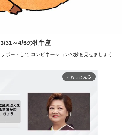
3/31～4/6の牡牛座
サポートして コンビネーションの妙を見せましょう
もっと見る
arrow_forward_ios