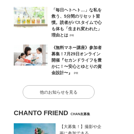
「毎日ヘトヘト…」な私を
救う、5分間のリセット習
慣。読者がバスタイムで心
も体も「生まれ変われた」
理由とは
PR
《無料マネー講座》参加者
募集！7月29日オンライン
開催『セカンドライフを豊
かに！〜安心とゆとりの資
金設計〜』
PR
他のお知らせを見る
CHANTO FRIEND
CHAN友募集
【大募集！】撮影や企
画に参加できる