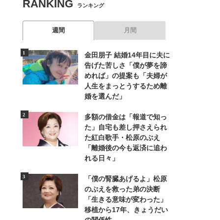
RANKING
ランキング
週間
月間
金田朋子 結婚14年目に夫に
告げた苦しさ「僕が夢を諦
めれば」の提案も「夫婦が
人生をまっとうするため離
婚を選んだ」
多額の借金は「報道で知っ
た」自宅も差し押さえられ
た紅白歌手・松原のぶえ
「離婚後の今も返済に追わ
れる日々」
「僕の腎臓あげるよ」松原
のぶえを救った弟の決断
「生きる意味が変わった」
移植から17年、きょうだい