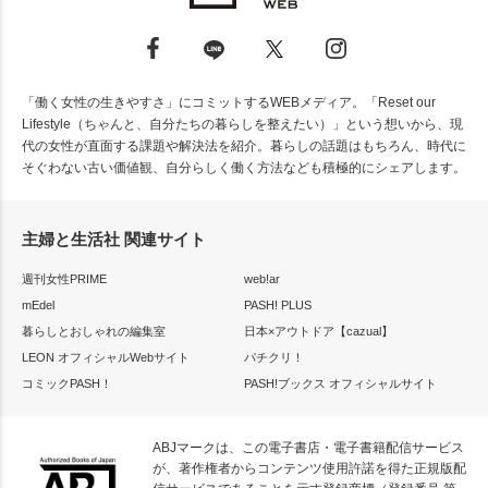
「働く女性の生きやすさ」にコミットするWEBメディア。「Reset our
Lifestyle（ちゃんと、自分たちの暮らしを整えたい）」という想いから、現
代の女性が直面する課題や解決法を紹介。暮らしの話題はもちろん、時代に
そぐわない古い価値観、自分らしく働く方法なども積極的にシェアします。
主婦と生活社 関連サイト
週刊女性PRIME
web!ar
mEdel
PASH! PLUS
暮らしとおしゃれの編集室
日本×アウトドア【cazual】
LEON オフィシャルWebサイト
パチクリ！
コミックPASH！
PASH!ブックス オフィシャルサイト
ABJマークは、この電子書店・電子書籍配信サービス
が、著作権者からコンテンツ使用許諾を得た正規版配