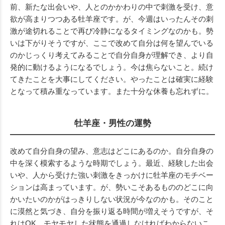
前、新たな出会いや、人とのかかわりの中で刺激を受け、意
欲が高まりつつある牡羊座です。が、今週はいったんその刺
激が途切れることで再び冷静になるタイミングなのかも。勢
いは下がりそうですが、ここで改めて自分は何を望んでいる
のかじっくり考えてみることで自分自身が理解でき、より自
発的に動けるようになるでしょう。今は焦らないこと。続け
てきたことを大事にしてください。やったことは確実に経験
となって積み重なっています。また十分な休養も忘れずに。
牡羊座・男性の運勢
改めて自分自身の望み、意志はどこにあるのか。自分自身の
中を深く模索するような時期でしょう。最近、経験した出会
いや、人から受けた強い刺激をきっかけに牡羊座のモチベー
ションは高まっています。が、勢いこそあるもののどこに向
かいたいのかがはっきりしない状況が今なのかも。そのこと
に漠然と気づき、自分を振り返る時間が増えそうですが、そ
れはOK。モヤモヤした状態を通過しなければわからないこ