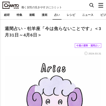
働く女性の生きやすさにコミット
総研
特集
連載
漫画
占い
レシピ
ニュース
ビジ
週間占い・牡羊座「今は焦らないことです」＜3
月31日～4月6日＞
今週の運勢・週間占い
2024.03.31