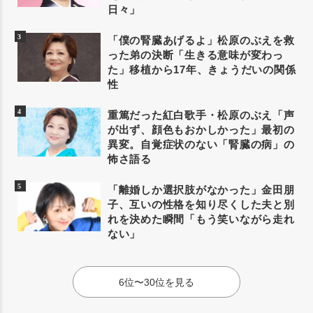
日々」
「僕の腎臓あげるよ」松原のぶえを救
った弟の決断「生きる意味が変わっ
た」移植から17年、きょうだいの関係
性
重篤だった紅白歌手・松原のぶえ「声
が出ず、顔色もおかしかった」最初の
異変。自覚症状のない「腎臓の病」の
怖さ語る
「離婚しか選択肢がなかった」金田朋
子、互いの性格を知り尽くした夫と別
れを決めた瞬間「もう笑いながら走れ
ない」
6位〜30位を見る