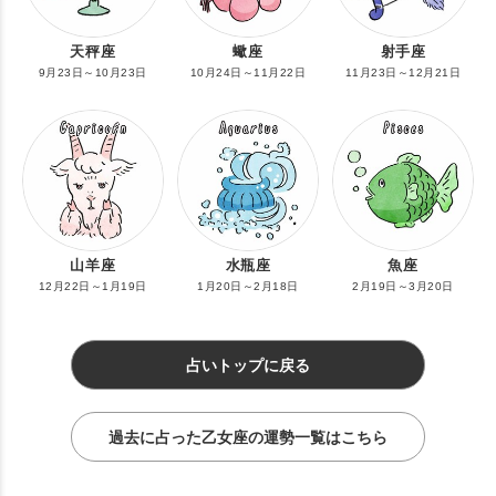
天秤座
蠍座
射手座
9月23日～10月23日
10月24日～11月22日
11月23日～12月21日
山羊座
水瓶座
魚座
12月22日～1月19日
1月20日～2月18日
2月19日～3月20日
占いトップに戻る
過去に占った乙女座の運勢一覧はこちら