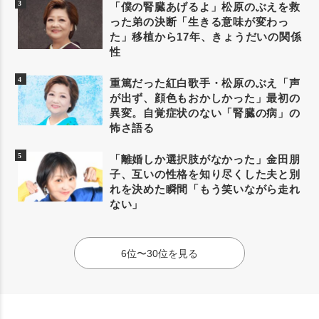
「僕の腎臓あげるよ」松原のぶえを救
った弟の決断「生きる意味が変わっ
た」移植から17年、きょうだいの関係
性
重篤だった紅白歌手・松原のぶえ「声
が出ず、顔色もおかしかった」最初の
異変。自覚症状のない「腎臓の病」の
怖さ語る
「離婚しか選択肢がなかった」金田朋
子、互いの性格を知り尽くした夫と別
れを決めた瞬間「もう笑いながら走れ
ない」
6位〜30位を見る