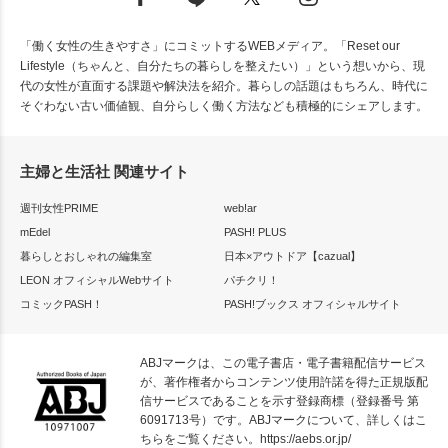
「働く女性の生きやすさ」にコミットするWEBメディア。「Reset our
Lifestyle（ちゃんと、自分たちの暮らしを整えたい）」という想いから、現
代の女性が直面する課題や解決法を紹介。暮らしの話題はもちろん、時代に
そぐわない古い価値観、自分らしく働く方法なども積極的にシェアします。
主婦と生活社 関連サイト
週刊女性PRIME
web!ar
mEdel
PASH! PLUS
暮らしとおしゃれの編集室
日本×アウトドア【cazual】
LEON オフィシャルWebサイト
パチクリ！
コミックPASH！
PASH!ブックス オフィシャルサイト
ABJマークは、この電子書店・電子書籍配信サービス
が、著作権者からコンテンツ使用許諾を得た正規版配
信サービスであることを示す登録商標（登録番号 第
6091713号）です。ABJマークについて、詳しくはこ
ちらをご覧ください。
https://aebs.or.jp/