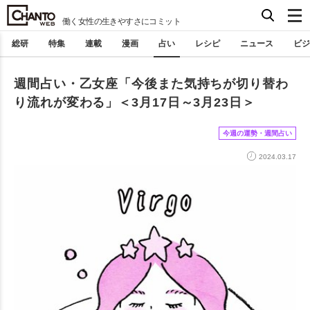
働く女性の生きやすさにコミット
総研
特集
連載
漫画
占い
レシピ
ニュース
ビジ
週間占い・乙女座「今後また気持ちが切り替わ
り流れが変わる」＜3月17日～3月23日＞
今週の運勢・週間占い
2024.03.17