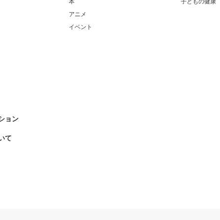
本
子どもの健康
アニメ
イベント
ション
いて