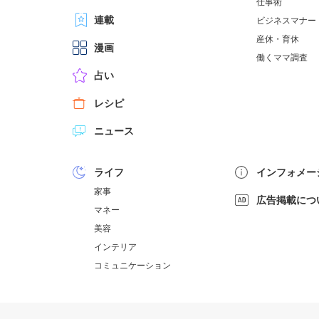
仕事術
連載
ビジネスマナー
産休・育休
漫画
働くママ調査
占い
レシピ
ニュース
ライフ
インフォメー
家事
広告掲載につ
マネー
美容
インテリア
コミュニケーション