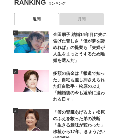
RANKING
ランキング
週間
月間
金田朋子 結婚14年目に夫に
告げた苦しさ「僕が夢を諦
めれば」の提案も「夫婦が
人生をまっとうするため離
婚を選んだ」
多額の借金は「報道で知っ
た」自宅も差し押さえられ
た紅白歌手・松原のぶえ
「離婚後の今も返済に追わ
れる日々」
「僕の腎臓あげるよ」松原
のぶえを救った弟の決断
「生きる意味が変わった」
移植から17年、きょうだい