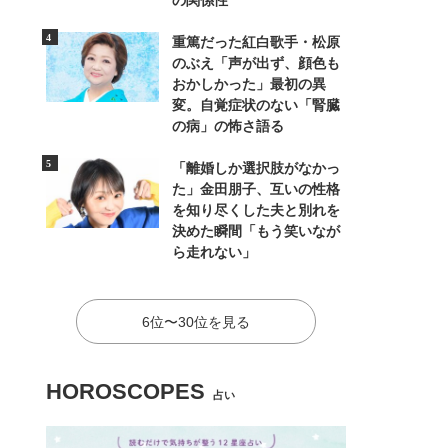
の関係性
重篤だった紅白歌手・松原
のぶえ「声が出ず、顔色も
おかしかった」最初の異
変。自覚症状のない「腎臓
の病」の怖さ語る
「離婚しか選択肢がなかっ
た」金田朋子、互いの性格
を知り尽くした夫と別れを
決めた瞬間「もう笑いなが
ら走れない」
6位〜30位を見る
HOROSCOPES
占い