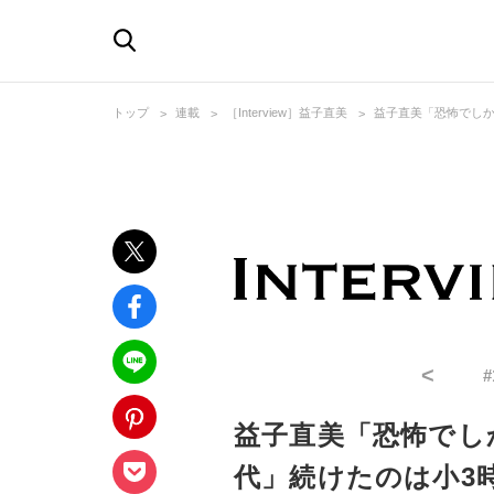
トップ
連載
［Interview］益子直美
益子直美「恐怖でしか
<
#
益子直美「恐怖でし
代」続けたのは小3