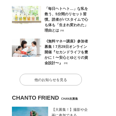
「毎日ヘトヘト…」な私を
救う、5分間のリセット習
慣。読者がバスタイムで心
も体も「生まれ変われた」
理由とは
PR
《無料マネー講座》参加者
募集！7月29日オンライン
開催『セカンドライフを豊
かに！〜安心とゆとりの資
金設計〜』
PR
他のお知らせを見る
CHANTO FRIEND
CHAN友募集
【大募集！】撮影や企
画に参加できる