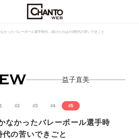
なかったバレーボール選手時代」続けたのは小3時代の苦いできごと
益子直美
1
#
2
#
3
#
4
#
5
かなかったバレーボール選手時
時代の苦いできごと