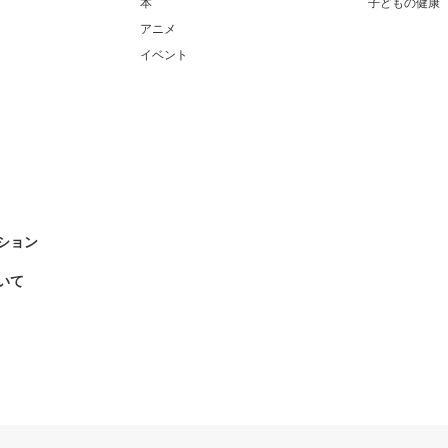
本
子どもの健康
アニメ
イベント
ション
いて