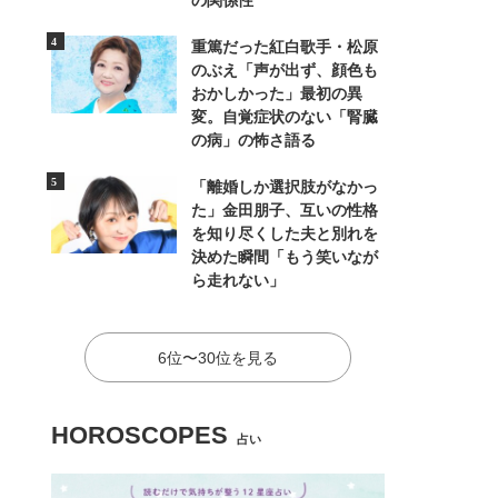
の関係性
重篤だった紅白歌手・松原
のぶえ「声が出ず、顔色も
おかしかった」最初の異
変。自覚症状のない「腎臓
の病」の怖さ語る
「離婚しか選択肢がなかっ
た」金田朋子、互いの性格
を知り尽くした夫と別れを
決めた瞬間「もう笑いなが
ら走れない」
6位〜30位を見る
HOROSCOPES
占い