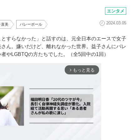
エンタメ
2024.03.05
子直美
バレーボール
ことすらなかった」と話すのは、元全日本のエースで女子
美さん。嫌いだけど、離れなかった世界。益子さんにバレ
者やLGBTQの方たちでした。（全5回中の1回）
もっと見る
arrow_forward_ios