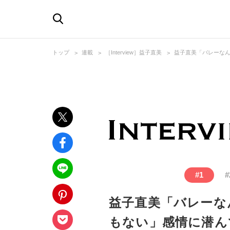
トップ
連載
［Interview］益子直美
益子直美「バレーな
#
1
#
益子直美「バレーな
もない」感情に潜ん