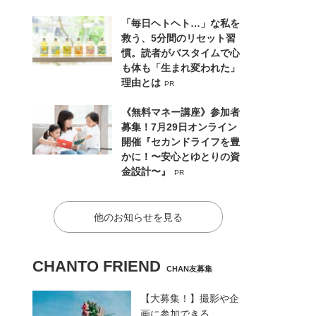
「毎日ヘトヘト…」な私を
救う、5分間のリセット習
慣。読者がバスタイムで心
も体も「生まれ変われた」
理由とは
PR
《無料マネー講座》参加者
募集！7月29日オンライン
開催『セカンドライフを豊
かに！〜安心とゆとりの資
金設計〜』
PR
他のお知らせを見る
CHANTO FRIEND
CHAN友募集
【大募集！】撮影や企
画に参加できる