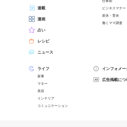
仕事術
連載
ビジネスマナー
産休・育休
漫画
働くママ調査
占い
レシピ
ニュース
ライフ
インフォメー
家事
広告掲載につ
マネー
美容
インテリア
コミュニケーション