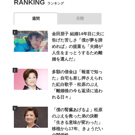
RANKING
ランキング
週間
月間
金田朋子 結婚14年目に夫に
告げた苦しさ「僕が夢を諦
めれば」の提案も「夫婦が
人生をまっとうするため離
婚を選んだ」
多額の借金は「報道で知っ
た」自宅も差し押さえられ
た紅白歌手・松原のぶえ
「離婚後の今も返済に追わ
れる日々」
「僕の腎臓あげるよ」松原
のぶえを救った弟の決断
「生きる意味が変わった」
移植から17年、きょうだい