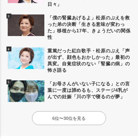
日々」
「僕の腎臓あげるよ」松原のぶえを救
った弟の決断「生きる意味が変わっ
た」移植から17年、きょうだいの関係
性
重篤だった紅白歌手・松原のぶえ「声
が出ず、顔色もおかしかった」最初の
異変。自覚症状のない「腎臓の病」の
怖さ語る
「お母さんがいない子になる」との言
葉に一度は諦めるも、ステージ4乳が
んでの妊娠「川の字で寝るのが夢」
6位〜30位を見る