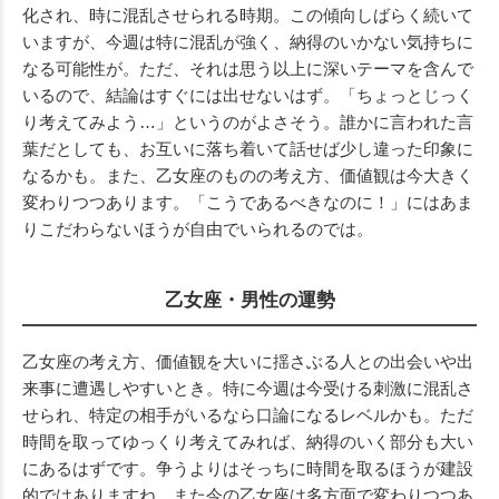
化され、時に混乱させられる時期。この傾向しばらく続いて
いますが、今週は特に混乱が強く、納得のいかない気持ちに
なる可能性が。ただ、それは思う以上に深いテーマを含んで
いるので、結論はすぐには出せないはず。「ちょっとじっく
り考えてみよう…」というのがよさそう。誰かに言われた言
葉だとしても、お互いに落ち着いて話せば少し違った印象に
なるかも。また、乙女座のものの考え方、価値観は今大きく
変わりつつあります。「こうであるべきなのに！」にはあま
りこだわらないほうが自由でいられるのでは。
乙女座・男性の運勢
乙女座の考え方、価値観を大いに揺さぶる人との出会いや出
来事に遭遇しやすいとき。特に今週は今受ける刺激に混乱さ
せられ、特定の相手がいるなら口論になるレベルかも。ただ
時間を取ってゆっくり考えてみれば、納得のいく部分も大い
にあるはずです。争うよりはそっちに時間を取るほうが建設
的ではありますね。また今の乙女座は多方面で変わりつつあ