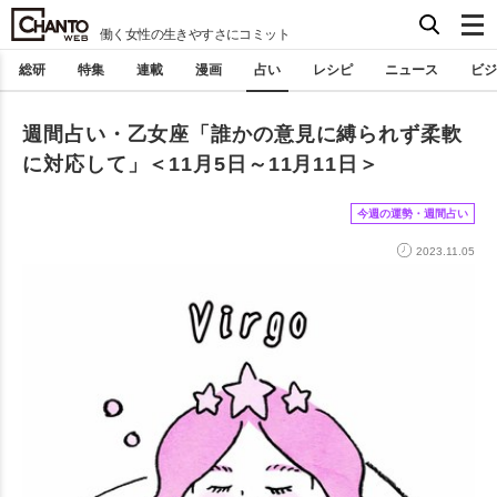
働く女性の生きやすさにコミット
総研
特集
連載
漫画
占い
レシピ
ニュース
ビジ
週間占い・乙女座「誰かの意見に縛られず柔軟
に対応して」＜11月5日～11月11日＞
今週の運勢・週間占い
2023.11.05