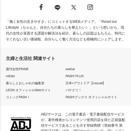
「働く女性の生きやすさ」にコミットするWEBメディア。「Reset our
Lifestyle（ちゃんと、自分たちの暮らしを整えたい）」という想いから、現
代の女性が直面する課題や解決法を紹介。暮らしの話題はもちろん、時代に
そぐわない古い価値観、自分らしく働く方法なども積極的にシェアします。
主婦と生活社 関連サイト
週刊女性PRIME
web!ar
mEdel
PASH! PLUS
暮らしとおしゃれの編集室
日本×アウトドア【cazual】
LEON オフィシャルWebサイト
パチクリ！
コミックPASH！
PASH!ブックス オフィシャルサイト
ABJマークは、この電子書店・電子書籍配信サービス
が、著作権者からコンテンツ使用許諾を得た正規版配
信サービスであることを示す登録商標（登録番号 第