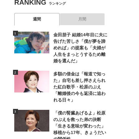
RANKING
ランキング
週間
月間
金田朋子 結婚14年目に夫に
告げた苦しさ「僕が夢を諦
めれば」の提案も「夫婦が
人生をまっとうするため離
婚を選んだ」
多額の借金は「報道で知っ
た」自宅も差し押さえられ
た紅白歌手・松原のぶえ
「離婚後の今も返済に追わ
れる日々」
「僕の腎臓あげるよ」松原
のぶえを救った弟の決断
「生きる意味が変わった」
移植から17年、きょうだい