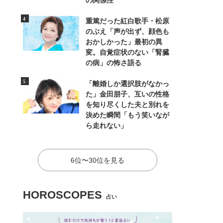
の関係性
重篤だった紅白歌手・松原
のぶえ「声が出ず、顔色も
おかしかった」最初の異
変。自覚症状のない「腎臓
の病」の怖さ語る
「離婚しか選択肢がなかっ
た」金田朋子、互いの性格
を知り尽くした夫と別れを
決めた瞬間「もう笑いなが
ら走れない」
6位〜30位を見る
HOROSCOPES
占い