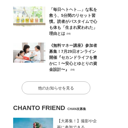
「毎日ヘトヘト…」な私を
救う、5分間のリセット習
慣。読者がバスタイムで心
も体も「生まれ変われた」
理由とは
PR
《無料マネー講座》参加者
募集！7月29日オンライン
開催『セカンドライフを豊
かに！〜安心とゆとりの資
金設計〜』
PR
他のお知らせを見る
CHANTO FRIEND
CHAN友募集
【大募集！】撮影や企
画に参加できる