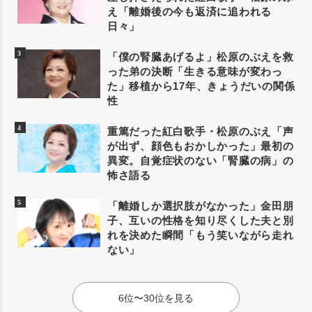
え「離婚後の今も返済に追われる
日々」
「僕の腎臓あげるよ」松原のぶえを救
った弟の決断「生きる意味が変わっ
た」移植から17年、きょうだいの関係
性
重篤だった紅白歌手・松原のぶえ「声
が出ず、顔色もおかしかった」最初の
異変。自覚症状のない「腎臓の病」の
怖さ語る
「離婚しか選択肢がなかった」金田朋
子、互いの性格を知り尽くした夫と別
れを決めた瞬間「もう笑いながら走れ
ない」
6位〜30位を見る