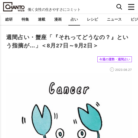
働く女性の生きやすさにコミット
総研
特集
連載
漫画
占い
レシピ
ニュース
ビジ
週間占い・蟹座「『それってどうなの？』とい
う指摘が…」＜8月27日～9月2日＞
今週の運勢・週間占い
2023.08.27