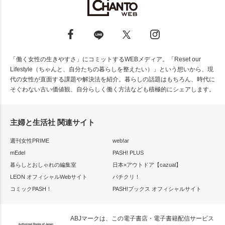
「働く女性の生きやすさ」にコミットするWEBメディア。「Reset our
Lifestyle（ちゃんと、自分たちの暮らしを整えたい）」という想いから、現
代の女性が直面する課題や解決法を紹介。暮らしの話題はもちろん、時代に
そぐわない古い価値観、自分らしく働く方法なども積極的にシェアします。
主婦と生活社 関連サイト
週刊女性PRIME
web!ar
mEdel
PASH! PLUS
暮らしとおしゃれの編集室
日本×アウトドア【cazual】
LEON オフィシャルWebサイト
パチクリ！
コミックPASH！
PASH!ブックス オフィシャルサイト
ABJマークは、この電子書店・電子書籍配信サービス