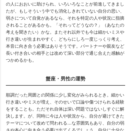
の人におおいに助けられ、いろいろなことが前進してきまし
たが、もしそういう中でも消化しきれていない自分の思い、
弱さについて自覚があるなら、それを特定の人や状況に指摘
されることがあるかも。「それってどうなの？」（あなたの
考えを聞きたい）かな。またそれ以外でも今は細かいミスや
行き違いが生まれやすく、どちらにしろ一度じっくり考え、
本音に向き合う必要はありそうです。パートナーや親友など
長い付き合いの相手とは改めて深い部分で通じ合えた感触が
つかめるかも。
蟹座・男性の運勢
順調だった周囲との関係に少し変化がみられるとき。細かい
行き違いやミスが増え、そのせいで口論や傷つけられる経験
をすることも。ただそれ自体は深い問題ではないしすぐに解
決します。が、同時に今は人や状況から、自分が避けてきた
テーマについて改めて問われる…な雰囲気もあり、自分の弱
さや本心に向き合う必要は出てくるでしょう。自分に十分な