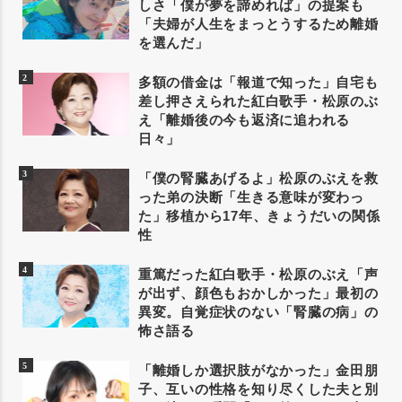
しさ「僕が夢を諦めれば」の提案も
「夫婦が人生をまっとうするため離婚
を選んだ」
多額の借金は「報道で知った」自宅も
差し押さえられた紅白歌手・松原のぶ
え「離婚後の今も返済に追われる
日々」
「僕の腎臓あげるよ」松原のぶえを救
った弟の決断「生きる意味が変わっ
た」移植から17年、きょうだいの関係
性
重篤だった紅白歌手・松原のぶえ「声
が出ず、顔色もおかしかった」最初の
異変。自覚症状のない「腎臓の病」の
怖さ語る
「離婚しか選択肢がなかった」金田朋
子、互いの性格を知り尽くした夫と別