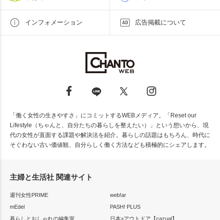
インフォメーション
広告掲載について
「働く女性の生きやすさ」にコミットするWEBメディア。「Reset our
Lifestyle（ちゃんと、自分たちの暮らしを整えたい）」という想いから、現
代の女性が直面する課題や解決法を紹介。暮らしの話題はもちろん、時代に
そぐわない古い価値観、自分らしく働く方法なども積極的にシェアします。
主婦と生活社 関連サイト
週刊女性PRIME
web!ar
mEdel
PASH! PLUS
暮らしとおしゃれの編集室
日本×アウトドア【cazual】