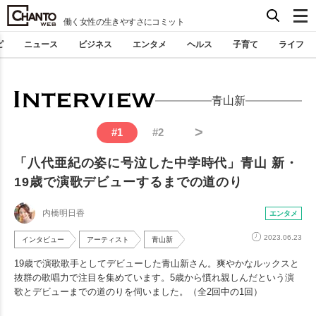
働く女性の生きやすさにコミット
ピ
ニュース
ビジネス
エンタメ
ヘルス
子育て
ライフ
青山新
>
#
1
#
2
「八代亜紀の姿に号泣した中学時代」青山 新・
19歳で演歌デビューするまでの道のり
内橋明日香
エンタメ
2023.06.23
インタビュー
アーティスト
青山新
19歳で演歌歌手としてデビューした青山新さん。爽やかなルックスと
抜群の歌唱力で注目を集めています。5歳から慣れ親しんだという演
歌とデビューまでの道のりを伺いました。（全2回中の1回）