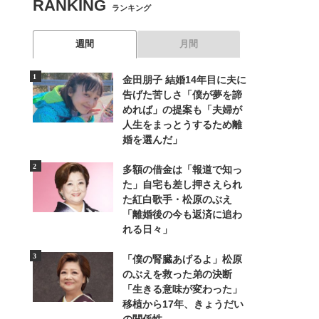
RANKING
ランキング
週間
月間
金田朋子 結婚14年目に夫に
告げた苦しさ「僕が夢を諦
めれば」の提案も「夫婦が
人生をまっとうするため離
婚を選んだ」
多額の借金は「報道で知っ
た」自宅も差し押さえられ
た紅白歌手・松原のぶえ
「離婚後の今も返済に追わ
れる日々」
「僕の腎臓あげるよ」松原
のぶえを救った弟の決断
「生きる意味が変わった」
移植から17年、きょうだい