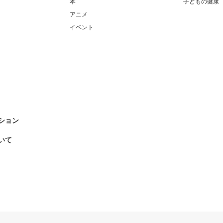
本
子どもの健康
アニメ
イベント
ション
いて