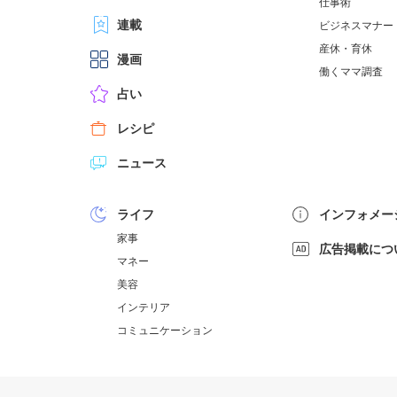
仕事術
連載
ビジネスマナー
産休・育休
漫画
働くママ調査
占い
レシピ
ニュース
ライフ
インフォメー
家事
広告掲載につ
マネー
美容
インテリア
コミュニケーション