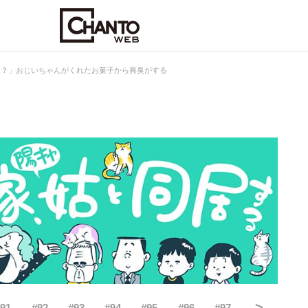
！？」おじいちゃんがくれたお菓子から異臭がする
>
#
91
#
92
#
93
#
94
#
95
#
96
#
97