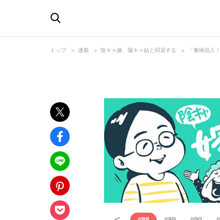
トップ
連載
陰キャ嫁、陽キャ姑と同居する
「毒物混入
<
#
88
#
89
#
90