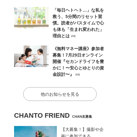
「毎日ヘトヘト…」な私を
救う、5分間のリセット習
慣。読者がバスタイムで心
も体も「生まれ変われた」
理由とは
PR
《無料マネー講座》参加者
募集！7月29日オンライン
開催『セカンドライフを豊
かに！〜安心とゆとりの資
金設計〜』
PR
他のお知らせを見る
CHANTO FRIEND
CHAN友募集
【大募集！】撮影や企
画に参加できる