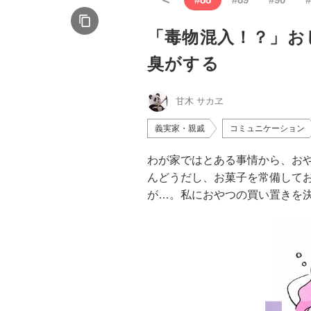
「毒物混入！？」お
臭がする
甘木 サカヱ
義実家・親戚
コミュニケーション
わが家ではとある事情から、お
んどうだし、お菓子を常備して
が…。私におやつの買い置きを