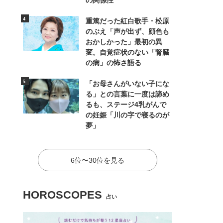
の関係性
重篤だった紅白歌手・松原
のぶえ「声が出ず、顔色も
おかしかった」最初の異
変。自覚症状のない「腎臓
の病」の怖さ語る
「お母さんがいない子にな
る」との言葉に一度は諦め
るも、ステージ4乳がんで
の妊娠「川の字で寝るのが
夢」
6位〜30位を見る
HOROSCOPES
占い