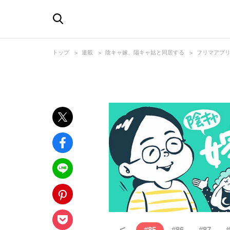
トップ
連載
陰キャ嫁、陽キャ姑と同居する
フリマアプリ
<
#
85
#
86
#
87