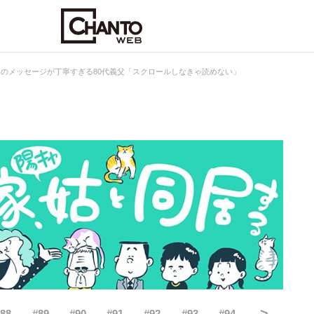
のメッセージが丁寧すぎる80代義父「スクロールしなきゃ読めない」
>
#
88
#
89
#
90
#
91
#
92
#
93
#
94