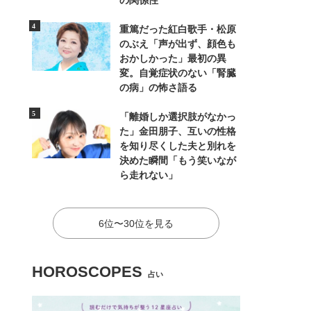
の関係性
重篤だった紅白歌手・松原
のぶえ「声が出ず、顔色も
おかしかった」最初の異
変。自覚症状のない「腎臓
の病」の怖さ語る
「離婚しか選択肢がなかっ
た」金田朋子、互いの性格
を知り尽くした夫と別れを
決めた瞬間「もう笑いなが
ら走れない」
6位〜30位を見る
HOROSCOPES
占い