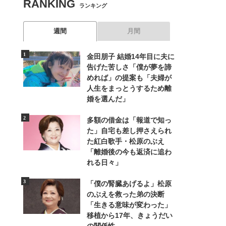
RANKING
ランキング
週間
月間
金田朋子 結婚14年目に夫に
告げた苦しさ「僕が夢を諦
めれば」の提案も「夫婦が
人生をまっとうするため離
婚を選んだ」
多額の借金は「報道で知っ
た」自宅も差し押さえられ
た紅白歌手・松原のぶえ
「離婚後の今も返済に追わ
れる日々」
「僕の腎臓あげるよ」松原
のぶえを救った弟の決断
「生きる意味が変わった」
移植から17年、きょうだい