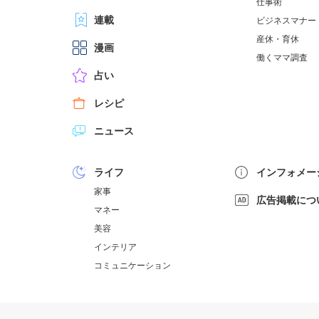
仕事術
連載
ビジネスマナー
産休・育休
漫画
働くママ調査
占い
レシピ
ニュース
ライフ
インフォメー
家事
広告掲載につ
マネー
美容
インテリア
コミュニケーション