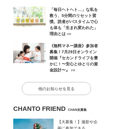
「毎日ヘトヘト…」な私を
救う、5分間のリセット習
慣。読者がバスタイムで心
も体も「生まれ変われた」
理由とは
PR
《無料マネー講座》参加者
募集！7月29日オンライン
開催『セカンドライフを豊
かに！〜安心とゆとりの資
金設計〜』
PR
他のお知らせを見る
CHANTO FRIEND
CHAN友募集
【大募集！】撮影や企
画に参加できる