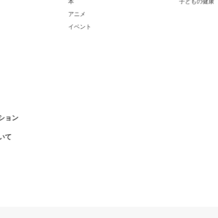
本
子どもの健康
アニメ
イベント
ション
いて