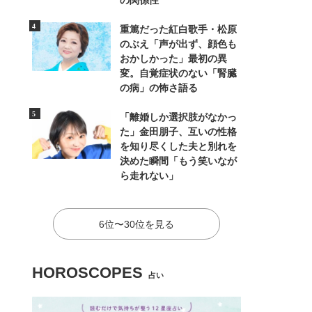
の関係性
重篤だった紅白歌手・松原
のぶえ「声が出ず、顔色も
おかしかった」最初の異
変。自覚症状のない「腎臓
の病」の怖さ語る
「離婚しか選択肢がなかっ
た」金田朋子、互いの性格
を知り尽くした夫と別れを
決めた瞬間「もう笑いなが
ら走れない」
6位〜30位を見る
HOROSCOPES
占い