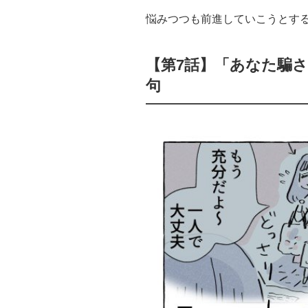
悩みつつも前進していこうとす
【第7話】「あなた騙
句