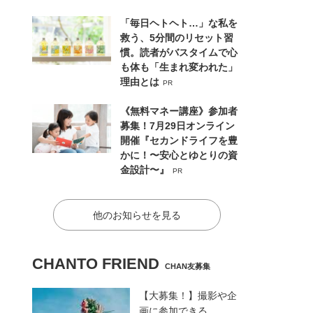
「毎日ヘトヘト…」な私を
救う、5分間のリセット習
慣。読者がバスタイムで心
も体も「生まれ変われた」
理由とは
PR
《無料マネー講座》参加者
募集！7月29日オンライン
開催『セカンドライフを豊
かに！〜安心とゆとりの資
金設計〜』
PR
他のお知らせを見る
CHANTO FRIEND
CHAN友募集
【大募集！】撮影や企
画に参加できる