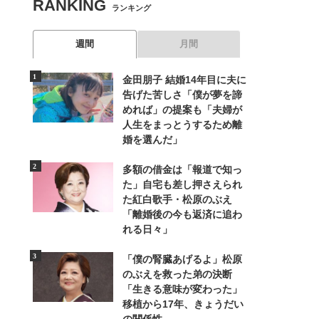
RANKING
ランキング
週間
月間
金田朋子 結婚14年目に夫に
告げた苦しさ「僕が夢を諦
めれば」の提案も「夫婦が
人生をまっとうするため離
婚を選んだ」
多額の借金は「報道で知っ
た」自宅も差し押さえられ
た紅白歌手・松原のぶえ
「離婚後の今も返済に追わ
れる日々」
「僕の腎臓あげるよ」松原
のぶえを救った弟の決断
「生きる意味が変わった」
移植から17年、きょうだい