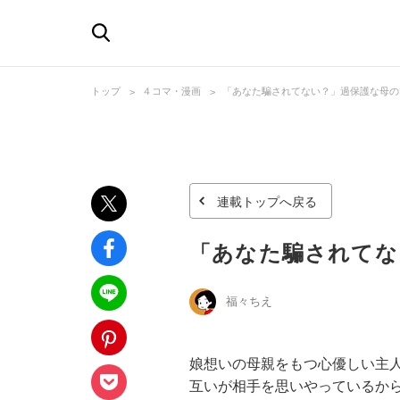
トップ
４コマ・漫画
「あなた騙されてない？」過保護な母の
連載トップへ戻る
「あなた騙されてな
福々ちえ
娘想いの母親をもつ心優しい主
互いが相手を思いやっているか