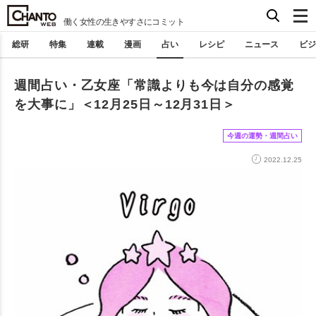
働く女性の生きやすさにコミット
総研
特集
連載
漫画
占い
レシピ
ニュース
ビジ
週間占い・乙女座「常識よりも今は自分の感覚
を大事に」＜12月25日～12月31日＞
今週の運勢・週間占い
2022.12.25