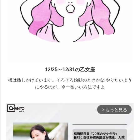
12/25～12/31の乙女座
機は熟しかけています。そろそろ始動のときかな やりたいよう
にやるのが、今一番いい方法ですよ
もっと見る
arrow_forward_ios