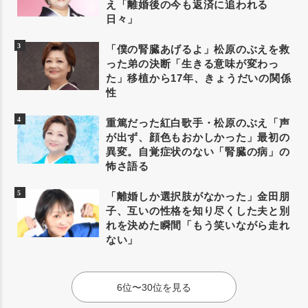
え「離婚後の今も返済に追われる
日々」
「僕の腎臓あげるよ」松原のぶえを救
った弟の決断「生きる意味が変わっ
た」移植から17年、きょうだいの関係
性
重篤だった紅白歌手・松原のぶえ「声
が出ず、顔色もおかしかった」最初の
異変。自覚症状のない「腎臓の病」の
怖さ語る
「離婚しか選択肢がなかった」金田朋
子、互いの性格を知り尽くした夫と別
れを決めた瞬間「もう笑いながら走れ
ない」
6位〜30位を見る