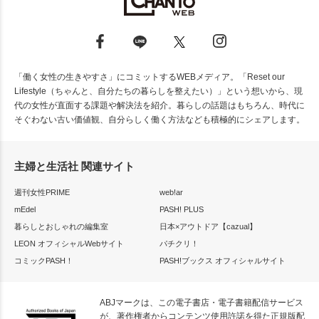
「働く女性の生きやすさ」にコミットするWEBメディア。「Reset our
Lifestyle（ちゃんと、自分たちの暮らしを整えたい）」という想いから、現
代の女性が直面する課題や解決法を紹介。暮らしの話題はもちろん、時代に
そぐわない古い価値観、自分らしく働く方法なども積極的にシェアします。
主婦と生活社 関連サイト
週刊女性PRIME
web!ar
mEdel
PASH! PLUS
暮らしとおしゃれの編集室
日本×アウトドア【cazual】
LEON オフィシャルWebサイト
パチクリ！
コミックPASH！
PASH!ブックス オフィシャルサイト
ABJマークは、この電子書店・電子書籍配信サービス
が、著作権者からコンテンツ使用許諾を得た正規版配