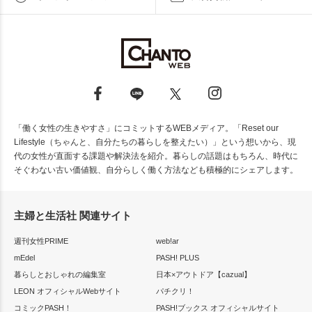
「働く女性の生きやすさ」にコミットするWEBメディア。「Reset our
Lifestyle（ちゃんと、自分たちの暮らしを整えたい）」という想いから、現
代の女性が直面する課題や解決法を紹介。暮らしの話題はもちろん、時代に
そぐわない古い価値観、自分らしく働く方法なども積極的にシェアします。
主婦と生活社 関連サイト
週刊女性PRIME
web!ar
mEdel
PASH! PLUS
暮らしとおしゃれの編集室
日本×アウトドア【cazual】
LEON オフィシャルWebサイト
パチクリ！
コミックPASH！
PASH!ブックス オフィシャルサイト