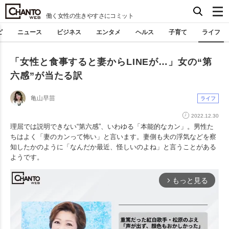
働く女性の生きやすさにコミット
ピ
ニュース
ビジネス
エンタメ
ヘルス
子育て
ライフ
「女性と食事すると妻からLINEが…」女の“第
六感”が当たる訳
亀山早苗
ライフ
2022.12.30
理屈では説明できない“第六感”、いわゆる「本能的なカン」。男性た
ちはよく「妻のカンって怖い」と言います。妻側も夫の浮気などを察
知したかのように「なんだか最近、怪しいのよね」と言うことがある
ようです。
もっと見る
arrow_forward_ios