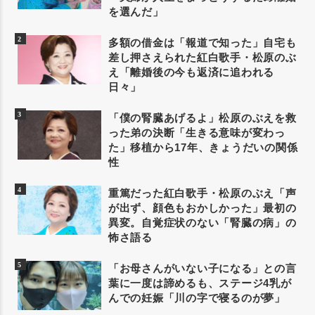
を選んだ」
多額の借金は「報道で知った」自宅も
差し押さえられた紅白歌手・松原のぶ
え「離婚後の今も返済に追われる
日々」
「僕の腎臓あげるよ」松原のぶえを救
った弟の決断「生きる意味が変わっ
た」移植から17年、きょうだいの関係
性
重篤だった紅白歌手・松原のぶえ「声
が出ず、顔色もおかしかった」最初の
異変。自覚症状のない「腎臓の病」の
怖さ語る
「お母さんがいない子になる」との言
葉に一度は諦めるも、ステージ4乳が
んでの妊娠「川の字で寝るのが夢」