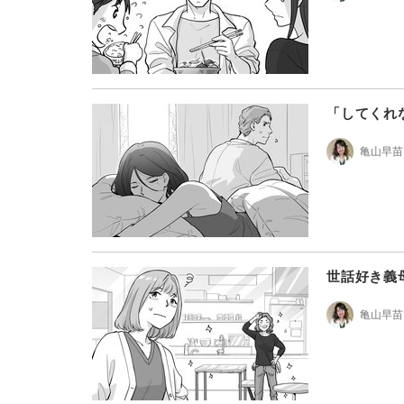
「してくれ
亀山早苗
世話好き義
亀山早苗