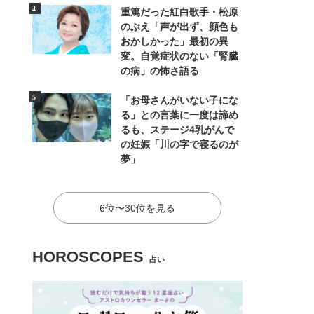
重篤だった紅白歌手・松原
のぶえ「声が出ず、顔色も
おかしかった」最初の異
変。自覚症状のない「腎臓
の病」の怖さ語る
「お母さんがいない子にな
る」との言葉に一度は諦め
るも、ステージ4乳がんで
の妊娠「川の字で寝るのが
夢」
6位〜30位を見る
HOROSCOPES
占い