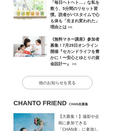
「毎日ヘトヘト…」な私を
救う、5分間のリセット習
慣。読者がバスタイムで心
も体も「生まれ変われた」
理由とは
PR
《無料マネー講座》参加者
募集！7月29日オンライン
開催『セカンドライフを豊
かに！〜安心とゆとりの資
金設計〜』
PR
他のお知らせを見る
CHANTO FRIEND
CHAN友募集
【大募集！】撮影や企
画に参加できる
「CHAN友」に参加し