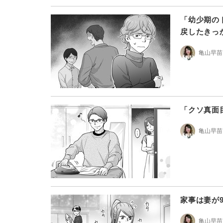
「幼少期の
戻したきっ
亀山早苗
「クソ真面
亀山早苗
家事は妻が
亀山早苗