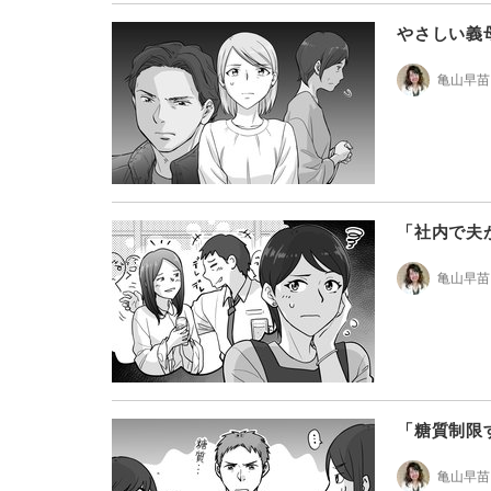
やさしい義
亀山早苗
「社内で夫
亀山早苗
「糖質制限
亀山早苗