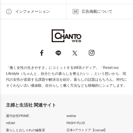
インフォメーション
広告掲載について
「働く女性の生きやすさ」にコミットするWEBメディア。「Reset our
Lifestyle（ちゃんと、自分たちの暮らしを整えたい）」という想いから、現
代の女性が直面する課題や解決法を紹介。暮らしの話題はもちろん、時代に
そぐわない古い価値観、自分らしく働く方法なども積極的にシェアします。
主婦と生活社 関連サイト
週刊女性PRIME
web!ar
mEdel
PASH! PLUS
暮らしとおしゃれの編集室
日本×アウトドア【cazual】