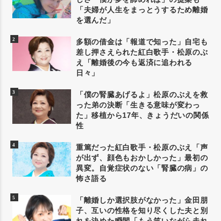
「夫婦が人生をまっとうするため離婚
を選んだ」
多額の借金は「報道で知った」自宅も
差し押さえられた紅白歌手・松原のぶ
え「離婚後の今も返済に追われる
日々」
「僕の腎臓あげるよ」松原のぶえを救
った弟の決断「生きる意味が変わっ
た」移植から17年、きょうだいの関係
性
重篤だった紅白歌手・松原のぶえ「声
が出ず、顔色もおかしかった」最初の
異変。自覚症状のない「腎臓の病」の
怖さ語る
「離婚しか選択肢がなかった」金田朋
子、互いの性格を知り尽くした夫と別
れを決めた瞬間「もう笑いながら走れ