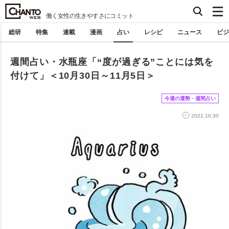
働く女性の生きやすさにコミット
総研
特集
連載
漫画
占い
レシピ
ニュース
ビジ
週間占い・水瓶座「“度が過ぎる”ことには気を
付けて」＜10月30日～11月5日＞
今週の運勢・週間占い
2022.10.30