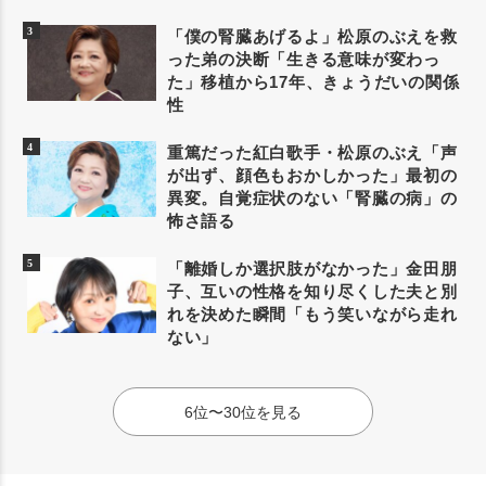
「僕の腎臓あげるよ」松原のぶえを救
った弟の決断「生きる意味が変わっ
た」移植から17年、きょうだいの関係
性
重篤だった紅白歌手・松原のぶえ「声
が出ず、顔色もおかしかった」最初の
異変。自覚症状のない「腎臓の病」の
怖さ語る
「離婚しか選択肢がなかった」金田朋
子、互いの性格を知り尽くした夫と別
れを決めた瞬間「もう笑いながら走れ
ない」
6位〜30位を見る