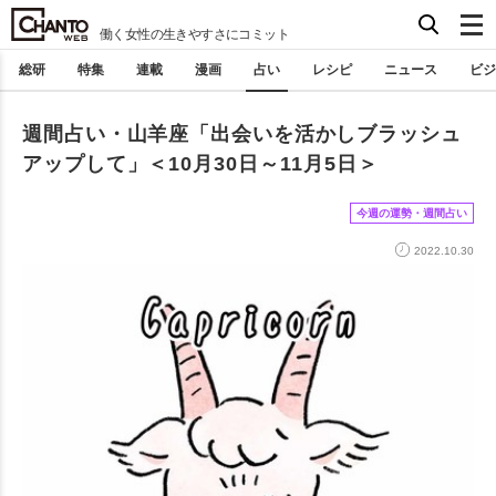
働く女性の生きやすさにコミット
総研
特集
連載
漫画
占い
レシピ
ニュース
ビジ
週間占い・山羊座「出会いを活かしブラッシュ
アップして」＜10月30日～11月5日＞
今週の運勢・週間占い
2022.10.30