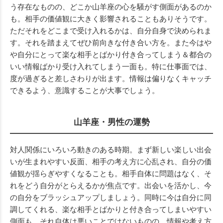
う存在なものの、どこか山羊座の心を騒がす側面があるのか
も。相手の価値観に大きく影響されることもありそうです。
ただそれをどこまで受け入れるかは、自分自身で決められま
す。それを踏まえてぜひ前向きな付き合い方を。また今はや
や自分にとって楽な相手とばかり付き合ってしまう＆都合の
いい情報ばかり受け入れてしまう一面も。特に仕事面では、
度が過ぎると差しさわりが出ます。情報は偏りなくキャッチ
できるよう、意識することが大事でしょう。
山羊座・男性の運勢
対人関係にいろいろ動きのある時期。まず新しい楽しい出会
いが生まれやすい反面、相手の考え方に心乱され、自分の価
値観が揺らぎやすくなることも。相手自体に問題はなく、そ
れをどう自分がとらえるかが焦点です。出会いを活かし、今
の自分をブラッシュアップしましょう。同時に今は自分に同
調してくれる、楽な相手とばかりと付き合ってしまいやすい
側面も。それ自体は悪いことではないものの、情報や考え方