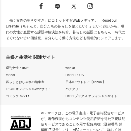
「働く女性の生きやすさ」にコミットするWEBメディア。「Reset our
Lifestyle（ちゃんと、自分たちの暮らしを整えたい）」という想いから、現
代の女性が直面する課題や解決法を紹介。暮らしの話題はもちろん、時代に
そぐわない古い価値観、自分らしく働く方法なども積極的にシェアします。
主婦と生活社 関連サイト
週刊女性PRIME
web!ar
mEdel
PASH! PLUS
暮らしとおしゃれの編集室
日本×アウトドア【cazual】
LEON オフィシャルWebサイト
パチクリ！
コミックPASH！
PASH!ブックス オフィシャルサイト
ABJマークは、この電子書店・電子書籍配信サービス
が、著作権者からコンテンツ使用許諾を得た正規版配
信サービスであることを示す登録商標（登録番号 第
6091713号）です。ABJマークについて、詳しくはこ