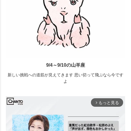
9/4～9/10の山羊座
新しい挑戦への道筋が見えてきます 思い切って飛ぶなら今です
よ
もっと見る
arrow_forward_ios