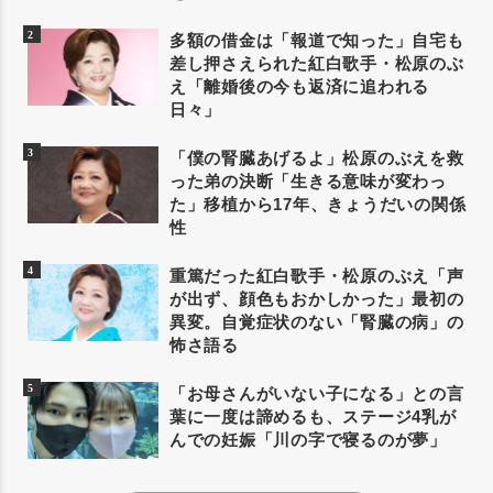
多額の借金は「報道で知った」自宅も
差し押さえられた紅白歌手・松原のぶ
え「離婚後の今も返済に追われる
日々」
「僕の腎臓あげるよ」松原のぶえを救
った弟の決断「生きる意味が変わっ
た」移植から17年、きょうだいの関係
性
重篤だった紅白歌手・松原のぶえ「声
が出ず、顔色もおかしかった」最初の
異変。自覚症状のない「腎臓の病」の
怖さ語る
「お母さんがいない子になる」との言
葉に一度は諦めるも、ステージ4乳が
んでの妊娠「川の字で寝るのが夢」