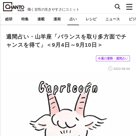
働く女性の生きやすさにコミット
総研
特集
連載
漫画
占い
レシピ
ニュース
ビジ
週間占い・山羊座「バランスを取り多方面でチ
ャンスを得て」＜9月4日～9月10日＞
今週の運勢・週間占い
2022.09.04