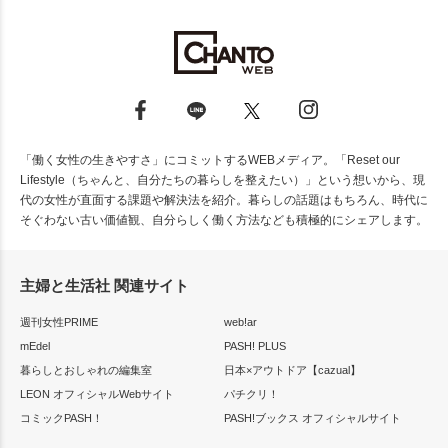
「働く女性の生きやすさ」にコミットするWEBメディア。「Reset our
Lifestyle（ちゃんと、自分たちの暮らしを整えたい）」という想いから、現
代の女性が直面する課題や解決法を紹介。暮らしの話題はもちろん、時代に
そぐわない古い価値観、自分らしく働く方法なども積極的にシェアします。
主婦と生活社 関連サイト
週刊女性PRIME
web!ar
mEdel
PASH! PLUS
暮らしとおしゃれの編集室
日本×アウトドア【cazual】
LEON オフィシャルWebサイト
パチクリ！
コミックPASH！
PASH!ブックス オフィシャルサイト