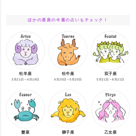
ほかの星座の今週の占いもチェック！
牡羊座
牡牛座
双子座
3月21日～4月19日
4月20日～5月20日
5月21日～6月21日
蟹座
獅子座
乙女座