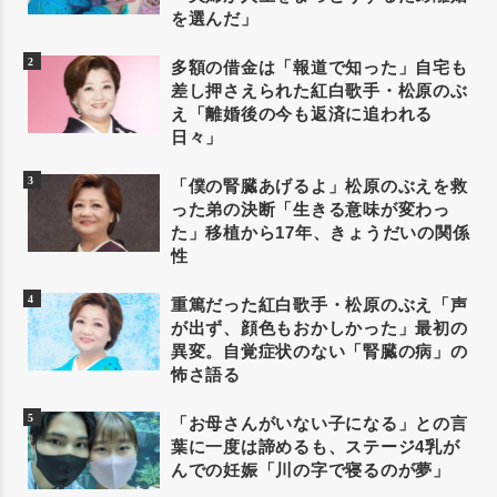
を選んだ」
多額の借金は「報道で知った」自宅も
差し押さえられた紅白歌手・松原のぶ
え「離婚後の今も返済に追われる
日々」
「僕の腎臓あげるよ」松原のぶえを救
った弟の決断「生きる意味が変わっ
た」移植から17年、きょうだいの関係
性
重篤だった紅白歌手・松原のぶえ「声
が出ず、顔色もおかしかった」最初の
異変。自覚症状のない「腎臓の病」の
怖さ語る
「お母さんがいない子になる」との言
葉に一度は諦めるも、ステージ4乳が
んでの妊娠「川の字で寝るのが夢」