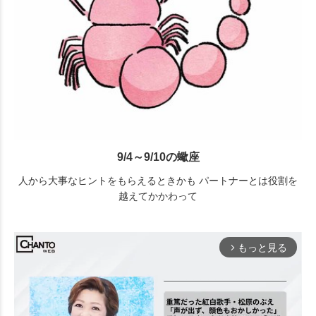
9/4～9/10の蠍座
人から大事なヒントをもらえるときかも パートナーとは役割を
越えてかかわって
もっと見る
arrow_forward_ios