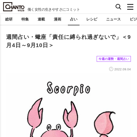
働く女性の生きやすさにコミット
総研
特集
連載
漫画
占い
レシピ
ニュース
ビジ
週間占い・蠍座「責任に縛られ過ぎないで」＜9
月4日～9月10日＞
今週の運勢・週間占い
2022.09.04