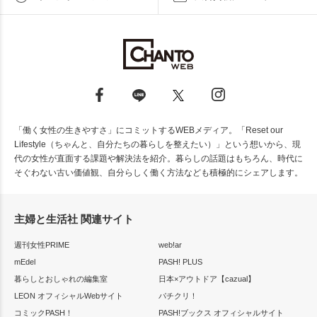
「働く女性の生きやすさ」にコミットするWEBメディア。「Reset our
Lifestyle（ちゃんと、自分たちの暮らしを整えたい）」という想いから、現
代の女性が直面する課題や解決法を紹介。暮らしの話題はもちろん、時代に
そぐわない古い価値観、自分らしく働く方法なども積極的にシェアします。
主婦と生活社 関連サイト
週刊女性PRIME
web!ar
mEdel
PASH! PLUS
暮らしとおしゃれの編集室
日本×アウトドア【cazual】
LEON オフィシャルWebサイト
パチクリ！
コミックPASH！
PASH!ブックス オフィシャルサイト