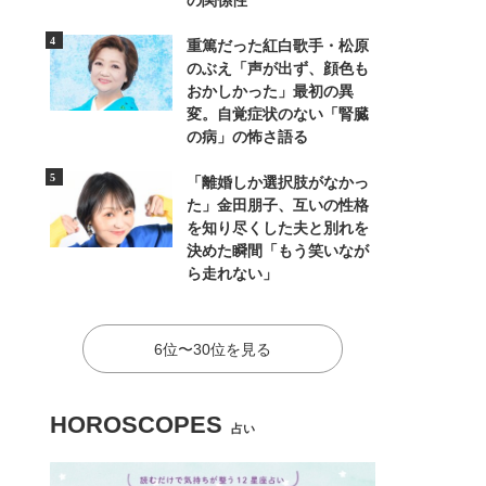
の関係性
重篤だった紅白歌手・松原
のぶえ「声が出ず、顔色も
おかしかった」最初の異
変。自覚症状のない「腎臓
の病」の怖さ語る
「離婚しか選択肢がなかっ
た」金田朋子、互いの性格
を知り尽くした夫と別れを
決めた瞬間「もう笑いなが
ら走れない」
6位〜30位を見る
HOROSCOPES
占い