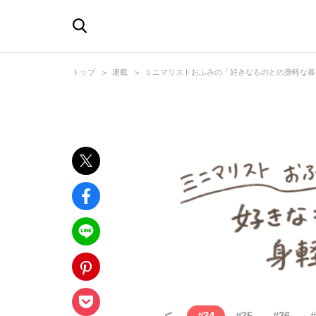
トップ
連載
ミニマリストおふみの「好きなものとの身軽な暮
<
#
34
#
35
#
36