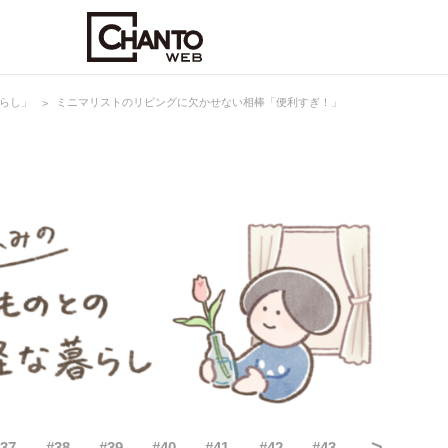
らし」
ミニマリストのリビングに欠かせない相棒「便利すぎ！」
>
#
37
#
38
#
39
#
40
#
41
#
42
#
43