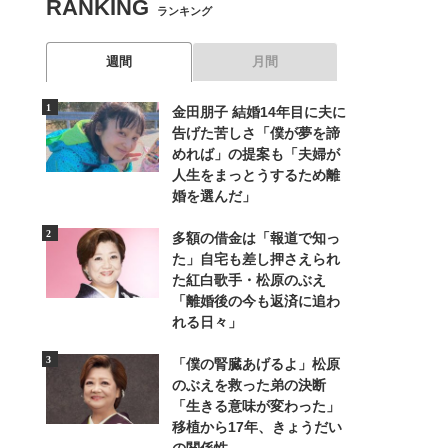
RANKING
ランキング
週間
月間
金田朋子 結婚14年目に夫に
告げた苦しさ「僕が夢を諦
めれば」の提案も「夫婦が
人生をまっとうするため離
婚を選んだ」
多額の借金は「報道で知っ
た」自宅も差し押さえられ
た紅白歌手・松原のぶえ
「離婚後の今も返済に追わ
れる日々」
「僕の腎臓あげるよ」松原
のぶえを救った弟の決断
「生きる意味が変わった」
移植から17年、きょうだい