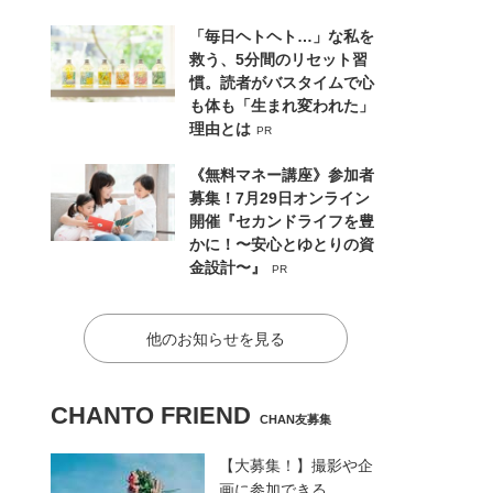
「毎日ヘトヘト…」な私を
救う、5分間のリセット習
慣。読者がバスタイムで心
も体も「生まれ変われた」
理由とは
PR
《無料マネー講座》参加者
募集！7月29日オンライン
開催『セカンドライフを豊
かに！〜安心とゆとりの資
金設計〜』
PR
他のお知らせを見る
CHANTO FRIEND
CHAN友募集
【大募集！】撮影や企
画に参加できる