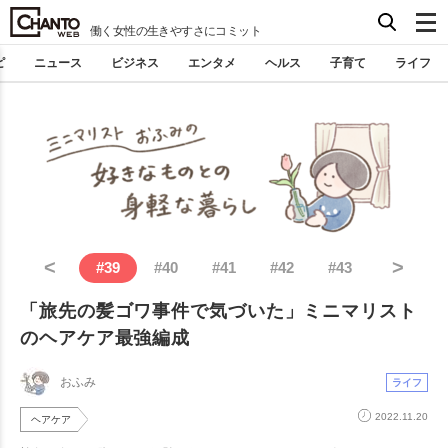
働く女性の生きやすさにコミット
ピ
ニュース
ビジネス
エンタメ
ヘルス
子育て
ライフ
<
>
#
39
#
40
#
41
#
42
#
43
「旅先の髪ゴワ事件で気づいた」ミニマリスト
のヘアケア最強編成
おふみ
ライフ
2022.11.20
ヘアケア