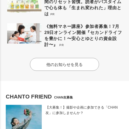
間のリセット習慣。読者がバスタイム
で心も体も「生まれ変われた」理由と
は
PR
《無料マネー講座》参加者募集！7月
29日オンライン開催『セカンドライフ
を豊かに！〜安心とゆとりの資金設
計〜』
PR
他のお知らせを見る
CHANTO FRIEND
CHAN友募集
【大募集！】撮影や企画に参加できる「CHAN
友」に参加しませんか？