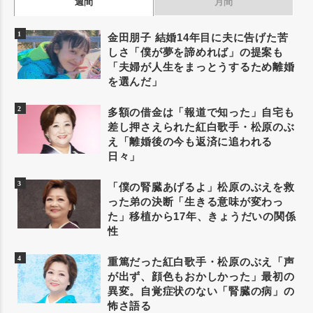
週間
月間
金田朋子 結婚14年目に夫に告げた苦
しさ「僕が夢を諦めれば」の提案も
「夫婦が人生をまっとうするため離婚
を選んだ」
多額の借金は「報道で知った」自宅も
差し押さえられた紅白歌手・松原のぶ
え「離婚後の今も返済に追われる
日々」
「僕の腎臓あげるよ」松原のぶえを救
った弟の決断「生きる意味が変わっ
た」移植から17年、きょうだいの関係
性
重篤だった紅白歌手・松原のぶえ「声
が出ず、顔色もおかしかった」最初の
異変。自覚症状のない「腎臓の病」の
怖さ語る