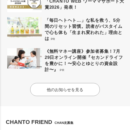
「CHANTO WEB ワーママサポート大
賞2026」発表！
「毎日ヘトヘト…」な私を救う、5分
間のリセット習慣。読者がバスタイム
で心も体も「生まれ変われた」理由と
は
PR
《無料マネー講座》参加者募集！7月
29日オンライン開催『セカンドライフ
を豊かに！〜安心とゆとりの資金設
計〜』
PR
他のお知らせを見る
CHANTO FRIEND
CHAN友募集