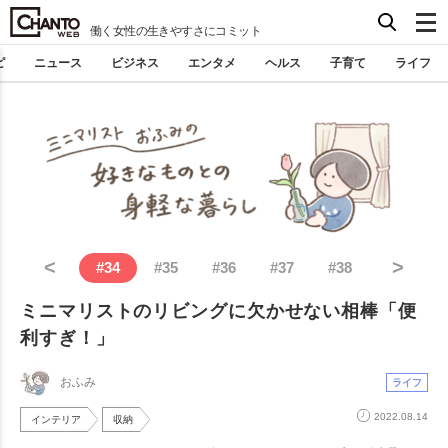
働く女性の生きやすさにコミット
ピ
ニュース
ビジネス
エンタメ
ヘルス
子育て
ライフ
<
>
#
34
#
35
#
36
#
37
#
38
ミニマリストのリビングに欠かせない相棒「便
利すぎ！」
おふみ
ライフ
2022.08.14
インテリア
収納