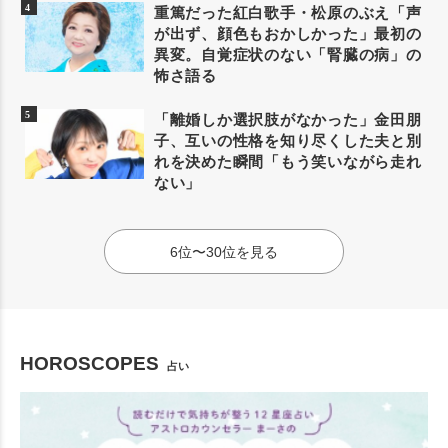
重篤だった紅白歌手・松原のぶえ「声
が出ず、顔色もおかしかった」最初の
異変。自覚症状のない「腎臓の病」の
怖さ語る
「離婚しか選択肢がなかった」金田朋
子、互いの性格を知り尽くした夫と別
れを決めた瞬間「もう笑いながら走れ
ない」
6位〜30位を見る
HOROSCOPES
占い