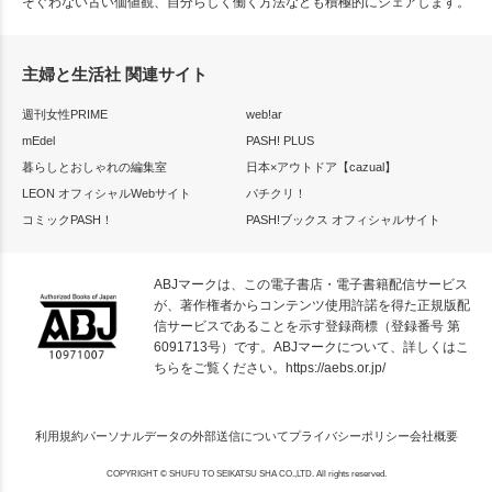
そぐわない古い価値観、自分らしく働く方法なども積極的にシェアします。
主婦と生活社 関連サイト
週刊女性PRIME
web!ar
mEdel
PASH! PLUS
暮らしとおしゃれの編集室
日本×アウトドア【cazual】
LEON オフィシャルWebサイト
パチクリ！
コミックPASH！
PASH!ブックス オフィシャルサイト
ABJマークは、この電子書店・電子書籍配信サービス
が、著作権者からコンテンツ使用許諾を得た正規版配
信サービスであることを示す登録商標（登録番号 第
6091713号）です。ABJマークについて、詳しくはこ
ちらをご覧ください。
https://aebs.or.jp/
利用規約
パーソナルデータの外部送信について
プライバシーポリシー
会社概要
COPYRIGHT © SHUFU TO SEIKATSU SHA CO.,LTD. All rights reserved.