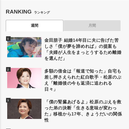
RANKING
ランキング
週間
月間
金田朋子 結婚14年目に夫に告げた苦
しさ「僕が夢を諦めれば」の提案も
「夫婦が人生をまっとうするため離婚
を選んだ」
多額の借金は「報道で知った」自宅も
差し押さえられた紅白歌手・松原のぶ
え「離婚後の今も返済に追われる
日々」
「僕の腎臓あげるよ」松原のぶえを救
った弟の決断「生きる意味が変わっ
た」移植から17年、きょうだいの関係
性