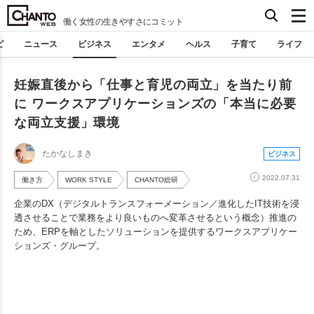
働く女性の生きやすさにコミット
ピ
ニュース
ビジネス
エンタメ
ヘルス
子育て
ライフ
妊娠直後から「仕事と育児の両立」を当たり前
に ワークスアプリケーションズの「本当に必要
な両立支援」環境
たかなしまき
ビジネス
2022.07.31
働き方
WORK STYLE
CHANTO総研
企業のDX（デジタルトランスフォーメーション／進化したIT技術を浸
透させることで業務をより良いものへ変革させるという概念）推進の
ため、ERPを軸としたソリューションを提供するワークスアプリケー
ションズ・グループ。