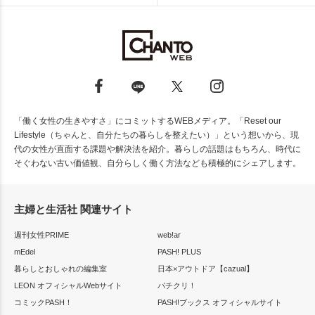
「働く女性の生きやすさ」にコミットするWEBメディア。「Reset our
Lifestyle（ちゃんと、自分たちの暮らしを整えたい）」という想いから、現
代の女性が直面する課題や解決法を紹介。暮らしの話題はもちろん、時代に
そぐわない古い価値観、自分らしく働く方法なども積極的にシェアします。
主婦と生活社 関連サイト
週刊女性PRIME
web!ar
mEdel
PASH! PLUS
暮らしとおしゃれの編集室
日本×アウトドア【cazual】
LEON オフィシャルWebサイト
パチクリ！
コミックPASH！
PASH!ブックス オフィシャルサイト