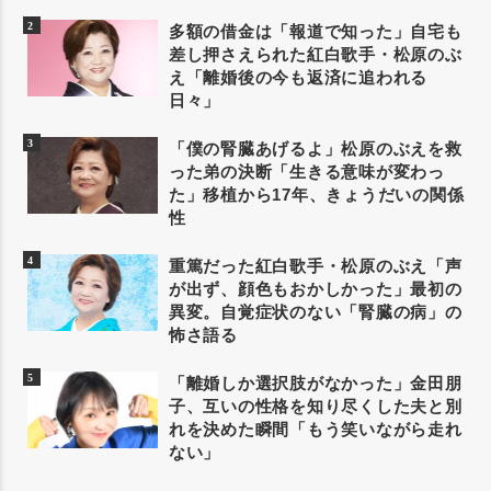
多額の借金は「報道で知った」自宅も
差し押さえられた紅白歌手・松原のぶ
え「離婚後の今も返済に追われる
日々」
「僕の腎臓あげるよ」松原のぶえを救
った弟の決断「生きる意味が変わっ
た」移植から17年、きょうだいの関係
性
重篤だった紅白歌手・松原のぶえ「声
が出ず、顔色もおかしかった」最初の
異変。自覚症状のない「腎臓の病」の
怖さ語る
「離婚しか選択肢がなかった」金田朋
子、互いの性格を知り尽くした夫と別
れを決めた瞬間「もう笑いながら走れ
ない」