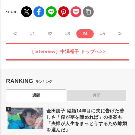
<
>
#
1
#
2
#
3
#
4
#
5
［Interview］中澤裕子
トップへ>>
RANKING
ランキング
週間
月間
金田朋子 結婚14年目に夫に告げた苦
しさ「僕が夢を諦めれば」の提案も
「夫婦が人生をまっとうするため離婚
を選んだ」