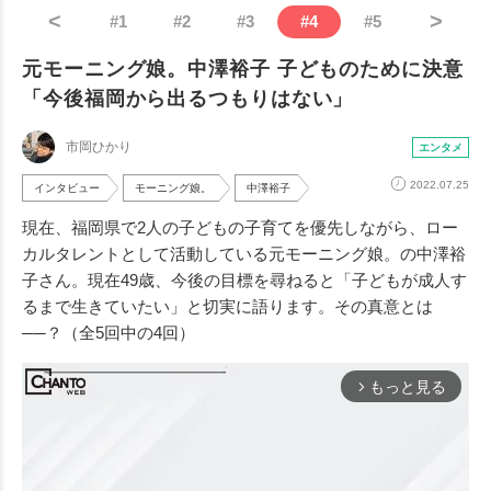
<
>
#
1
#
2
#
3
#
4
#
5
元モーニング娘。中澤裕子 子どものために決意
「今後福岡から出るつもりはない」
市岡ひかり
エンタメ
2022.07.25
インタビュー
モーニング娘。
中澤裕子
現在、福岡県で2人の子どもの子育てを優先しながら、ロー
カルタレントとして活動している元モーニング娘。の中澤裕
子さん。現在49歳、今後の目標を尋ねると「子どもが成人す
るまで生きていたい」と切実に語ります。その真意とは
──
？（全5回中の4回）
もっと見る
arrow_forward_ios