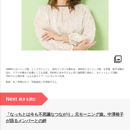
1998年にモーニング娘。としてデビューし、初代リーダーを務める。2001年にモーニング娘。を卒業。歌手活動の
ほか、ドラマや舞台で女優としても活躍。2014年に夫や子どもと共に福岡県に移住し、タレントとして活動。
TNCテレビ西日本「ももち浜ストア」にレギュラー出演。
取材・文／市岡ひかり 写真提供／中澤裕子さん
Next
続きを読む
「なっちとは今も不思議なつながり」元モーニング娘。中澤裕子
が語るメンバーとの絆