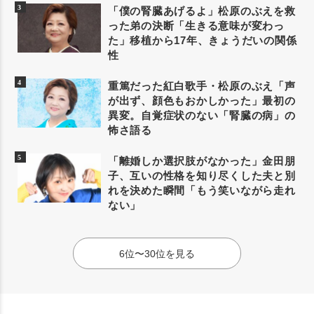
「僕の腎臓あげるよ」松原のぶえを救
った弟の決断「生きる意味が変わっ
た」移植から17年、きょうだいの関係
性
重篤だった紅白歌手・松原のぶえ「声
が出ず、顔色もおかしかった」最初の
異変。自覚症状のない「腎臓の病」の
怖さ語る
「離婚しか選択肢がなかった」金田朋
子、互いの性格を知り尽くした夫と別
れを決めた瞬間「もう笑いながら走れ
ない」
6位〜30位を見る