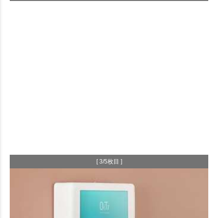
[ 3/5枚目 ]