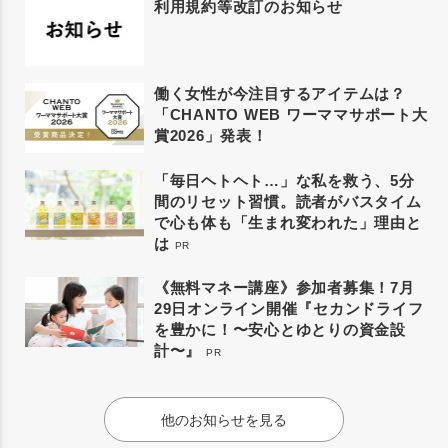
利用規約等改訂のお知らせ
働く女性が今注目するアイテムは？
「CHANTO WEB ワーママサポート大
賞2026」発表！
「毎日ヘトヘト…」な私を救う、5分
間のリセット習慣。読者がバスタイム
で心も体も「生まれ変われた」理由と
は
PR
《無料マネー講座》参加者募集！7月
29日オンライン開催『セカンドライフ
を豊かに！〜安心とゆとりの資金設
計〜』
PR
他のお知らせを見る