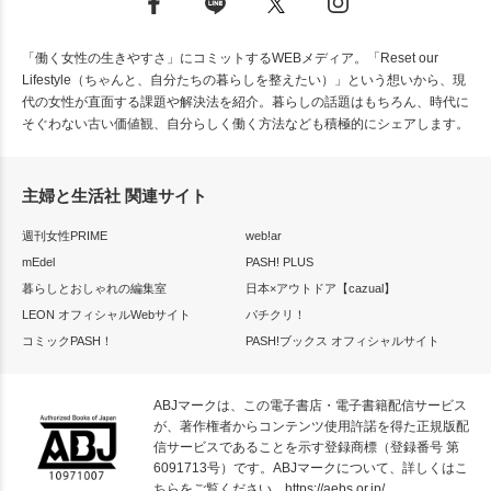
「働く女性の生きやすさ」にコミットするWEBメディア。「Reset our
Lifestyle（ちゃんと、自分たちの暮らしを整えたい）」という想いから、現
代の女性が直面する課題や解決法を紹介。暮らしの話題はもちろん、時代に
そぐわない古い価値観、自分らしく働く方法なども積極的にシェアします。
主婦と生活社 関連サイト
週刊女性PRIME
web!ar
mEdel
PASH! PLUS
暮らしとおしゃれの編集室
日本×アウトドア【cazual】
LEON オフィシャルWebサイト
パチクリ！
コミックPASH！
PASH!ブックス オフィシャルサイト
ABJマークは、この電子書店・電子書籍配信サービス
が、著作権者からコンテンツ使用許諾を得た正規版配
信サービスであることを示す登録商標（登録番号 第
6091713号）です。ABJマークについて、詳しくはこ
ちらをご覧ください。
https://aebs.or.jp/