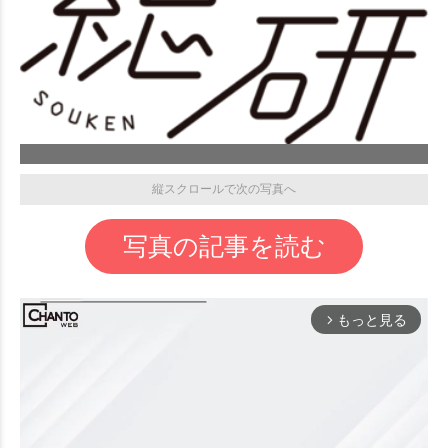
縦スクロールで次の写真へ
写真の記事を読む
もっと見る
arrow_forward_ios