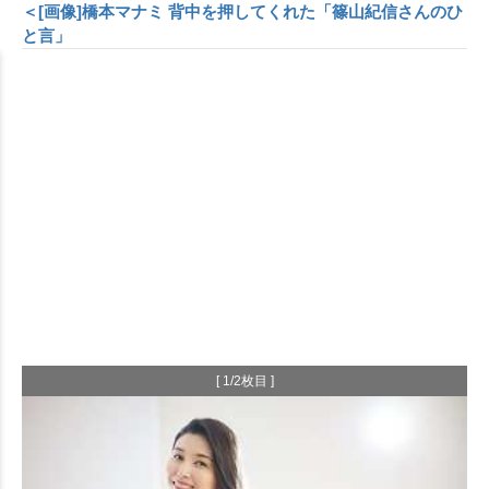
＜[画像]橋本マナミ 背中を押してくれた「篠山紀信さんのひ
と言」
[ 1/2枚目 ]