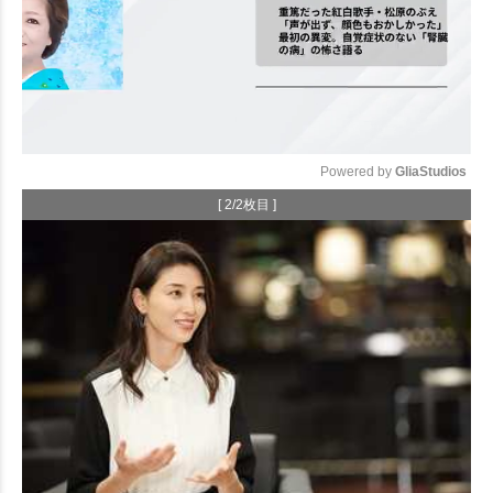
Powered by 
GliaStudios
[ 2/2枚目 ]
Mute