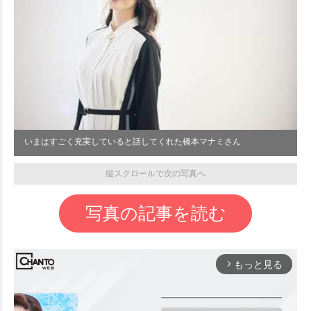
いまはすごく充実していると話してくれた橋本マナミさん
縦スクロールで次の写真へ
写真の記事を読む
もっと見る
arrow_forward_ios