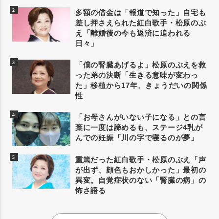
多額の借金は「報道で知った」自宅も
差し押さえられた紅白歌手・松原のぶ
え「離婚後の今も返済に追われる
日々」
「僕の腎臓あげるよ」松原のぶえを救
った弟の決断「生きる意味が変わっ
た」移植から17年、きょうだいの関係
性
「お母さんがいない子になる」との言
葉に一度は諦めるも、ステージ4乳が
んでの妊娠「川の字で寝るのが夢」
重篤だった紅白歌手・松原のぶえ「声
が出ず、顔色もおかしかった」最初の
異変。自覚症状のない「腎臓の病」の
怖さ語る