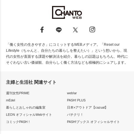
「働く女性の生きやすさ」にコミットするWEBメディア。「Reset our
Lifestyle（ちゃんと、自分たちの暮らしを整えたい）」という想いから、現
代の女性が直面する課題や解決法を紹介。暮らしの話題はもちろん、時代に
そぐわない古い価値観、自分らしく働く方法なども積極的にシェアします。
主婦と生活社 関連サイト
週刊女性PRIME
web!ar
mEdel
PASH! PLUS
暮らしとおしゃれの編集室
日本×アウトドア【cazual】
LEON オフィシャルWebサイト
パチクリ！
コミックPASH！
PASH!ブックス オフィシャルサイト