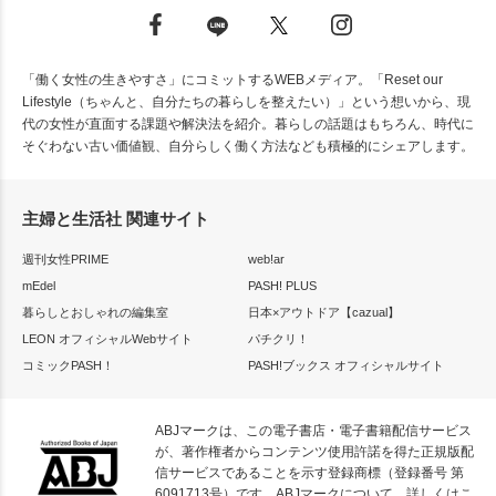
「働く女性の生きやすさ」にコミットするWEBメディア。「Reset our
Lifestyle（ちゃんと、自分たちの暮らしを整えたい）」という想いから、現
代の女性が直面する課題や解決法を紹介。暮らしの話題はもちろん、時代に
そぐわない古い価値観、自分らしく働く方法なども積極的にシェアします。
主婦と生活社 関連サイト
週刊女性PRIME
web!ar
mEdel
PASH! PLUS
暮らしとおしゃれの編集室
日本×アウトドア【cazual】
LEON オフィシャルWebサイト
パチクリ！
コミックPASH！
PASH!ブックス オフィシャルサイト
ABJマークは、この電子書店・電子書籍配信サービス
が、著作権者からコンテンツ使用許諾を得た正規版配
信サービスであることを示す登録商標（登録番号 第
6091713号）です。ABJマークについて、詳しくはこ