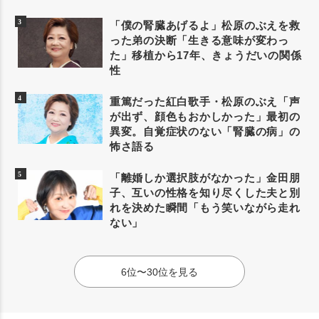
「僕の腎臓あげるよ」松原のぶえを救
った弟の決断「生きる意味が変わっ
た」移植から17年、きょうだいの関係
性
重篤だった紅白歌手・松原のぶえ「声
が出ず、顔色もおかしかった」最初の
異変。自覚症状のない「腎臓の病」の
怖さ語る
「離婚しか選択肢がなかった」金田朋
子、互いの性格を知り尽くした夫と別
れを決めた瞬間「もう笑いながら走れ
ない」
6位〜30位を見る