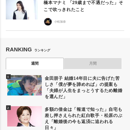
橋本マナミ 「29歳まで不遇だった」そ
こで吹っきれたこと
小松加奈
RANKING
ランキング
週間
月間
金田朋子 結婚14年目に夫に告げた苦
しさ「僕が夢を諦めれば」の提案も
「夫婦が人生をまっとうするため離婚
を選んだ」
多額の借金は「報道で知った」自宅も
差し押さえられた紅白歌手・松原のぶ
え「離婚後の今も返済に追われる
日々」