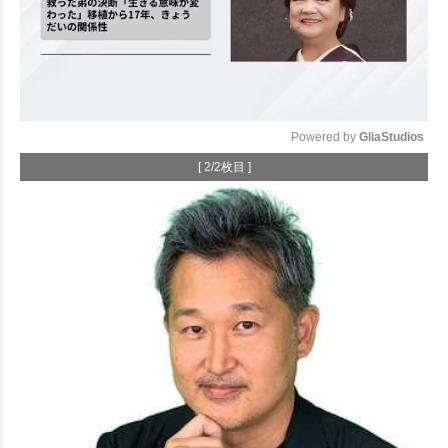
Powered by 
GliaStudios
[ 2/2枚目 ]
Mute