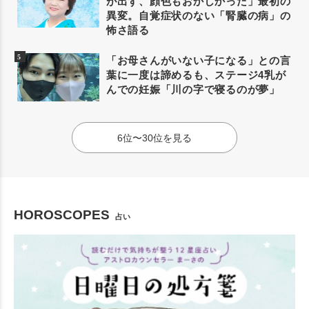
が出ず、顔色もおかしかった」最初の
異変。自覚症状のない「腎臓の病」の
怖さ語る
「お母さんがいない子になる」との言
葉に一度は諦めるも、ステージ4乳が
んでの妊娠「川の字で寝るのが夢」
6位〜30位を見る
HOROSCOPES
占い