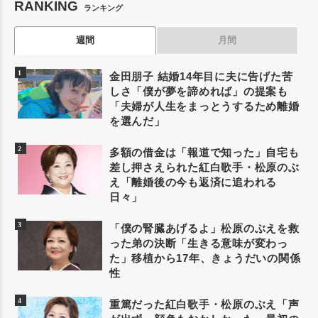
RANKING
ランキング
週間
月間
金田朋子 結婚14年目に夫に告げた苦
しさ「僕が夢を諦めれば」の提案も
「夫婦が人生をまっとうするため離婚
を選んだ」
多額の借金は「報道で知った」自宅も
差し押さえられた紅白歌手・松原のぶ
え「離婚後の今も返済に追われる
日々」
「僕の腎臓あげるよ」松原のぶえを救
った弟の決断「生きる意味が変わっ
た」移植から17年、きょうだいの関係
性
重篤だった紅白歌手・松原のぶえ「声