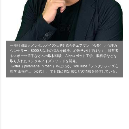
一般社団法人メンタルノイズ心理学協会チェアマン（会長）／心理カ
ウンセラー。8000人以上の悩みを解決。心理学だけではなく、経営者
やスポーツ選手などへの取材経験、AIやロボット工学、脳科学などを
取り入れたメンタルノイズメソッドを開発。
Twitter（@yamane_hiroshi）をはじめ、YouTube「メンタルノイズ心
理学 山根洋士【公式】」 でも自己肯定感などの情報を発信している。