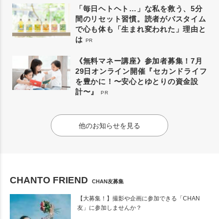
「毎日ヘトヘト…」な私を救う、5分
間のリセット習慣。読者がバスタイム
で心も体も「生まれ変われた」理由と
は
PR
《無料マネー講座》参加者募集！7月
29日オンライン開催『セカンドライフ
を豊かに！〜安心とゆとりの資金設
計〜』
PR
他のお知らせを見る
CHANTO FRIEND
CHAN友募集
【大募集！】撮影や企画に参加できる「CHAN
友」に参加しませんか？