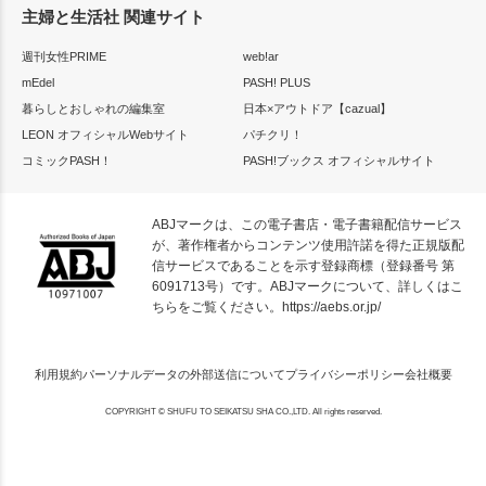
主婦と生活社 関連サイト
週刊女性PRIME
web!ar
mEdel
PASH! PLUS
暮らしとおしゃれの編集室
日本×アウトドア【cazual】
LEON オフィシャルWebサイト
パチクリ！
コミックPASH！
PASH!ブックス オフィシャルサイト
ABJマークは、この電子書店・電子書籍配信サービス
が、著作権者からコンテンツ使用許諾を得た正規版配
信サービスであることを示す登録商標（登録番号 第
6091713号）です。ABJマークについて、詳しくはこ
ちらをご覧ください。
https://aebs.or.jp/
利用規約
パーソナルデータの外部送信について
プライバシーポリシー
会社概要
COPYRIGHT © SHUFU TO SEIKATSU SHA CO.,LTD. All rights reserved.