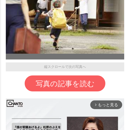
縦スクロールで次の写真へ
写真の記事を読む
もっと見る
arrow_forward_ios