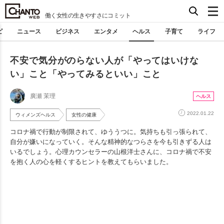
働く女性の生きやすさにコミット
ピ
ニュース
ビジネス
エンタメ
ヘルス
子育て
ライフ
不安で気分がのらない人が「やってはいけな
い」こと「やってみるといい」こと
廣瀬 茉理
ヘルス
2022.01.22
ウィメンズヘルス
女性の健康
コロナ禍で行動が制限されて、ゆううつに。気持ちも引っ張られて、
自分が嫌いになっていく。そんな精神的なつらさを今も引きずる人は
いるでしょう。心理カウンセラーの山根洋士さんに、コロナ禍で不安
を抱く人の心を軽くするヒントを教えてもらいました。