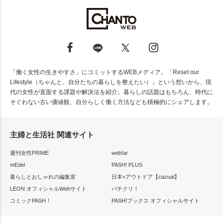
「働く女性の生きやすさ」にコミットするWEBメディア。「Reset our
Lifestyle（ちゃんと、自分たちの暮らしを整えたい）」という想いから、現
代の女性が直面する課題や解決法を紹介。暮らしの話題はもちろん、時代に
そぐわない古い価値観、自分らしく働く方法なども積極的にシェアします。
主婦と生活社 関連サイト
週刊女性PRIME
web!ar
mEdel
PASH! PLUS
暮らしとおしゃれの編集室
日本×アウトドア【cazual】
LEON オフィシャルWebサイト
パチクリ！
コミックPASH！
PASH!ブックス オフィシャルサイト