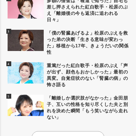
多額の借金は「報道で知った」自宅も
差し押さえられた紅白歌手・松原のぶ
え「離婚後の今も返済に追われる
日々」
「僕の腎臓あげるよ」松原のぶえを救
った弟の決断「生きる意味が変わっ
た」移植から17年、きょうだいの関係
性
重篤だった紅白歌手・松原のぶえ「声
が出ず、顔色もおかしかった」最初の
異変。自覚症状のない「腎臓の病」の
怖さ語る
「離婚しか選択肢がなかった」金田朋
子、互いの性格を知り尽くした夫と別
れを決めた瞬間「もう笑いながら走れ
ない」