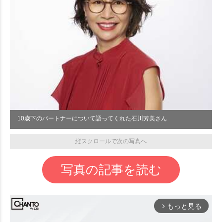
10歳下のパートナーについて語ってくれた石川芳美さん
縦スクロールで次の写真へ
写真の記事を読む
もっと見る
arrow_forward_ios