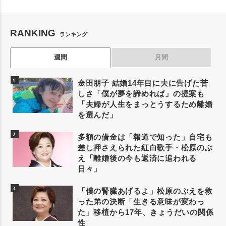
RANKING
ランキング
週間
月間
金田朋子 結婚14年目に夫に告げた苦
しさ「僕が夢を諦めれば」の提案も
「夫婦が人生をまっとうするため離婚
を選んだ」
多額の借金は「報道で知った」自宅も
差し押さえられた紅白歌手・松原のぶ
え「離婚後の今も返済に追われる
日々」
「僕の腎臓あげるよ」松原のぶえを救
った弟の決断「生きる意味が変わっ
た」移植から17年、きょうだいの関係
性