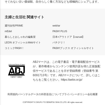
そぐわない古い価値観、自分らしく働く方法なども積極的にシェアします。
主婦と生活社 関連サイト
週刊女性PRIME
web!ar
mEdel
PASH! PLUS
暮らしとおしゃれの編集室
日本×アウトドア【cazual】
LEON オフィシャルWebサイト
パチクリ！
コミックPASH！
PASH!ブックス オフィシャルサイト
ABJマークは、この電子書店・電子書籍配信サービス
が、著作権者からコンテンツ使用許諾を得た正規版配
信サービスであることを示す登録商標（登録番号 第
6091713号）です。ABJマークについて、詳しくはこ
ちらをご覧ください。
https://aebs.or.jp/
利用規約
パーソナルデータの外部送信について
プライバシーポリシー
会社概要
COPYRIGHT © SHUFU TO SEIKATSU SHA CO.,LTD. All rights reserved.