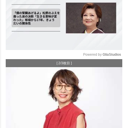
Powered by 
GliaStudios
[ 2/3枚目 ]
Mute