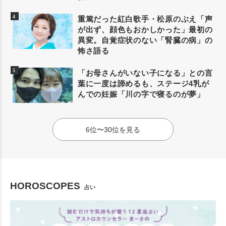
重篤だった紅白歌手・松原のぶえ「声
が出ず、顔色もおかしかった」最初の
異変。自覚症状のない「腎臓の病」の
怖さ語る
「お母さんがいない子になる」との言
葉に一度は諦めるも、ステージ4乳が
んでの妊娠「川の字で寝るのが夢」
6位〜30位を見る
HOROSCOPES
占い