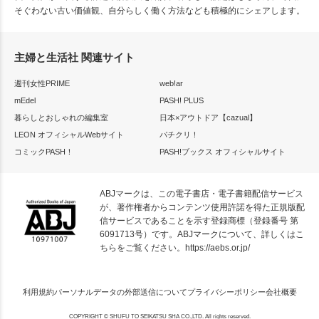
そぐわない古い価値観、自分らしく働く方法なども積極的にシェアします。
主婦と生活社 関連サイト
週刊女性PRIME
web!ar
mEdel
PASH! PLUS
暮らしとおしゃれの編集室
日本×アウトドア【cazual】
LEON オフィシャルWebサイト
パチクリ！
コミックPASH！
PASH!ブックス オフィシャルサイト
ABJマークは、この電子書店・電子書籍配信サービス
が、著作権者からコンテンツ使用許諾を得た正規版配
信サービスであることを示す登録商標（登録番号 第
6091713号）です。ABJマークについて、詳しくはこ
ちらをご覧ください。
https://aebs.or.jp/
利用規約
パーソナルデータの外部送信について
プライバシーポリシー
会社概要
COPYRIGHT © SHUFU TO SEIKATSU SHA CO.,LTD. All rights reserved.