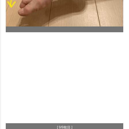
[ 9/9枚目 ]