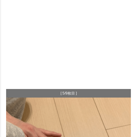
[ 5/9枚目 ]