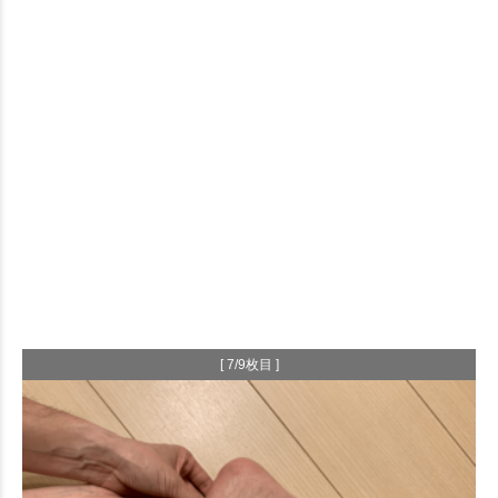
[ 7/9枚目 ]