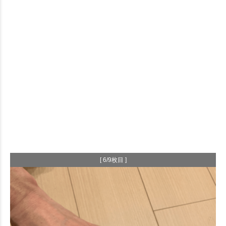
[ 6/9枚目 ]