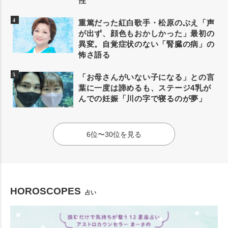
性
重篤だった紅白歌手・松原のぶえ「声
が出ず、顔色もおかしかった」最初の
異変。自覚症状のない「腎臓の病」の
怖さ語る
「お母さんがいない子になる」との言
葉に一度は諦めるも、ステージ4乳が
んでの妊娠「川の字で寝るのが夢」
6位〜30位を見る
HOROSCOPES
占い