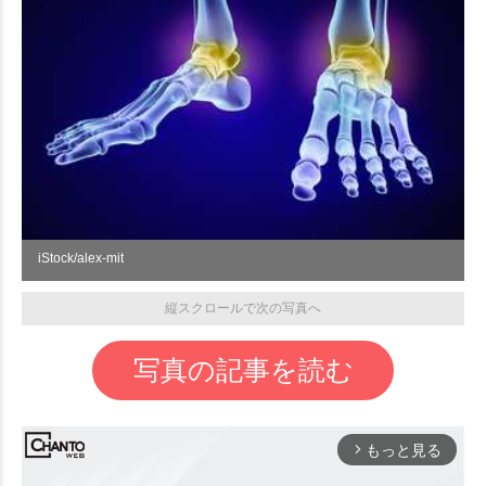
iStock/alex-mit
縦スクロールで次の写真へ
写真の記事を読む
もっと見る
arrow_forward_ios