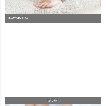
iStock/spukkato
[ 3/9枚目 ]