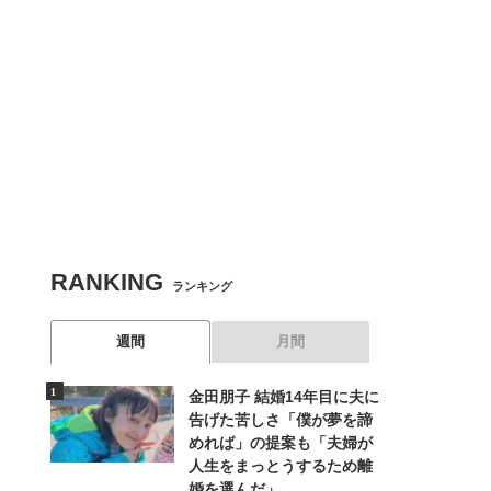
RANKING
ランキング
週間
月間
金田朋子 結婚14年目に夫に
告げた苦しさ「僕が夢を諦
めれば」の提案も「夫婦が
人生をまっとうするため離
婚を選んだ」