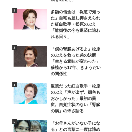
多額の借金は「報道で知っ
関連記事
た」自宅も差し押さえられ
た紅白歌手・松原のぶえ
ぶりのすき煮弁当のレシピ
「離婚後の今も返済に追わ
れる日々」
「僕の腎臓あげるよ」松原
のぶえを救った弟の決断
「生きる意味が変わった」
ぶりの照り焼きレシピ
移植から17年、きょうだい
の関係性
重篤だった紅白歌手・松原
のぶえ「声が出ず、顔色も
おかしかった」最初の異
変。自覚症状のない「腎臓
の病」の怖さ語る
「お母さんがいない子にな
る」との言葉に一度は諦め