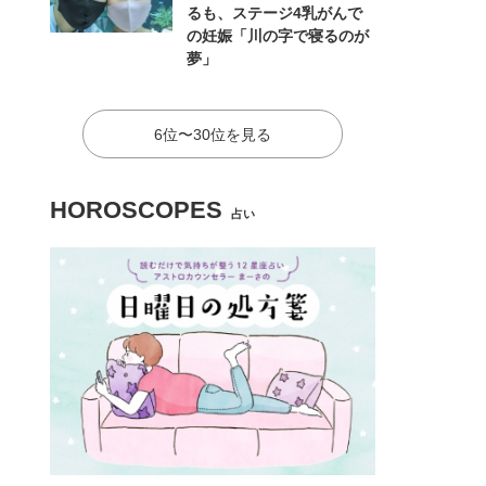
るも、ステージ4乳がんで
の妊娠「川の字で寝るのが
夢」
6位〜30位を見る
HOROSCOPES
占い