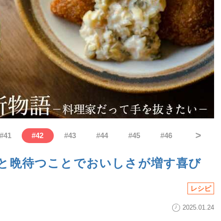
>
#
41
#
42
#
43
#
44
#
45
#
46
と晩待つことでおいしさが増す喜び
レシピ
2025.01.24