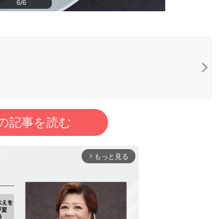
6/6
の記事を読む
もっと見る
arrow_forward_ios