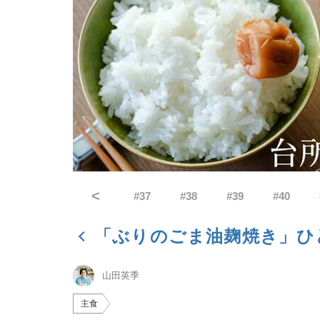
<
#
37
#
38
#
39
#
40
「ぶりのごま油麹焼き」ひ
山田英季
主食