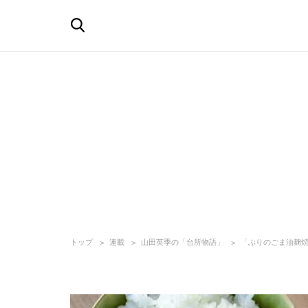
トップ
連載
山田英季の「台所物語」
「ぶりのごま油麹