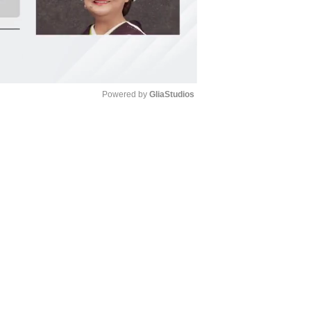
Powered by 
GliaStudios
Mute