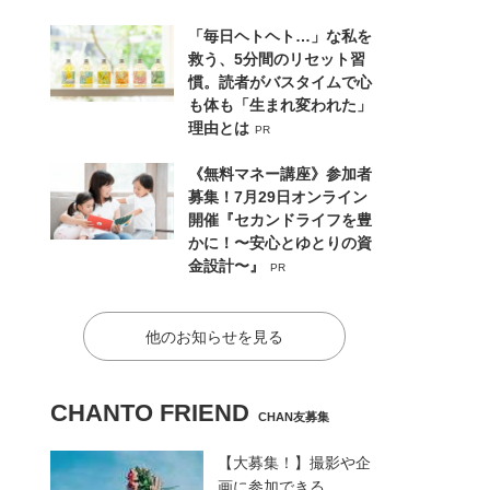
「毎日ヘトヘト…」な私を
救う、5分間のリセット習
慣。読者がバスタイムで心
も体も「生まれ変われた」
理由とは
PR
《無料マネー講座》参加者
募集！7月29日オンライン
開催『セカンドライフを豊
かに！〜安心とゆとりの資
金設計〜』
PR
他のお知らせを見る
CHANTO FRIEND
CHAN友募集
【大募集！】撮影や企
画に参加できる