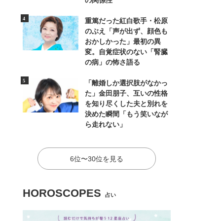
の関係性
重篤だった紅白歌手・松原
のぶえ「声が出ず、顔色も
おかしかった」最初の異
変。自覚症状のない「腎臓
の病」の怖さ語る
「離婚しか選択肢がなかっ
た」金田朋子、互いの性格
を知り尽くした夫と別れを
決めた瞬間「もう笑いなが
ら走れない」
6位〜30位を見る
HOROSCOPES
占い