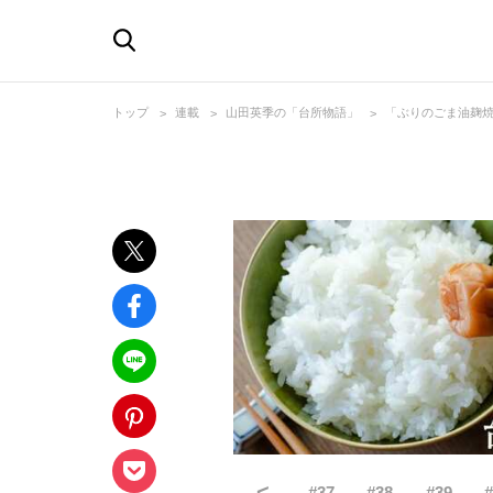
トップ
連載
山田英季の「台所物語」
「ぶりのごま油麹
<
#
37
#
38
#
39
#