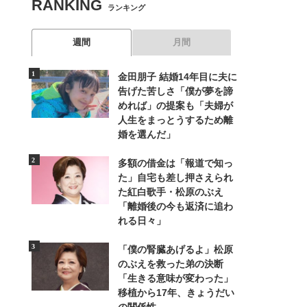
RANKING
ランキング
週間
月間
金田朋子 結婚14年目に夫に
告げた苦しさ「僕が夢を諦
めれば」の提案も「夫婦が
人生をまっとうするため離
婚を選んだ」
多額の借金は「報道で知っ
た」自宅も差し押さえられ
た紅白歌手・松原のぶえ
「離婚後の今も返済に追わ
れる日々」
「僕の腎臓あげるよ」松原
のぶえを救った弟の決断
「生きる意味が変わった」
移植から17年、きょうだい