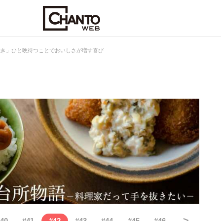
焼き」ひと晩待つことでおいしさが増す喜び
>
40
#
41
#
42
#
43
#
44
#
45
#
46