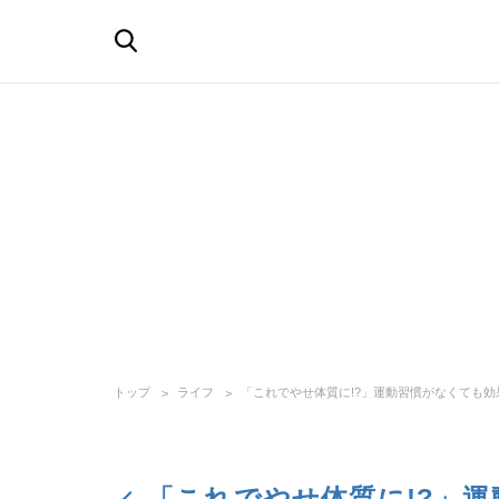
トップ
ライフ
「これでやせ体質に!?」運動習慣がなくても効
「これでやせ体質に!?」運