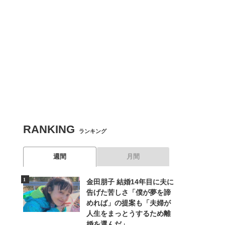
RANKING
ランキング
週間
月間
金田朋子 結婚14年目に夫に
告げた苦しさ「僕が夢を諦
めれば」の提案も「夫婦が
人生をまっとうするため離
婚を選んだ」