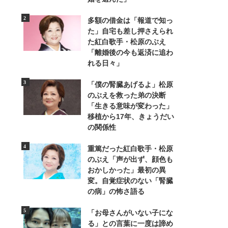
多額の借金は「報道で知っ
た」自宅も差し押さえられ
た紅白歌手・松原のぶえ
「離婚後の今も返済に追わ
れる日々」
3/5
「僕の腎臓あげるよ」松原
のぶえを救った弟の決断
「生きる意味が変わった」
移植から17年、きょうだい
の関係性
重篤だった紅白歌手・松原
のぶえ「声が出ず、顔色も
おかしかった」最初の異
変。自覚症状のない「腎臓
の病」の怖さ語る
「お母さんがいない子にな
る」との言葉に一度は諦め