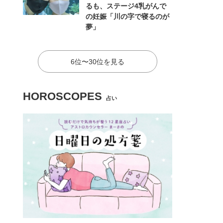
るも、ステージ4乳がんで
の妊娠「川の字で寝るのが
夢」
6位〜30位を見る
HOROSCOPES
占い