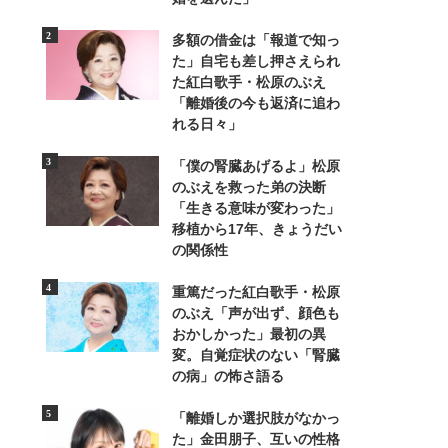
多額の借金は「報道で知っ
た」自宅も差し押さえられ
た紅白歌手・松原のぶえ
「離婚後の今も返済に追わ
れる日々」
「僕の腎臓あげるよ」松原
のぶえを救った弟の決断
「生きる意味が変わった」
移植から17年、きょうだい
の関係性
重篤だった紅白歌手・松原
のぶえ「声が出ず、顔色も
11/15
おかしかった」最初の異
変。自覚症状のない「腎臓
2007年に出版した『ルー炎上！恥かけ汗かけ涙しろ』のサイン
の病」の怖さ語る
「離婚しか選択肢がなかっ
た」金田朋子、互いの性格