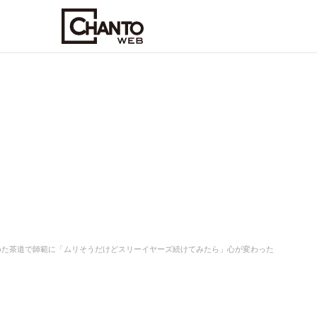
めた茶道で師範に「ムリそうだけどスリーイヤーズ続けてみたら」心が変わった