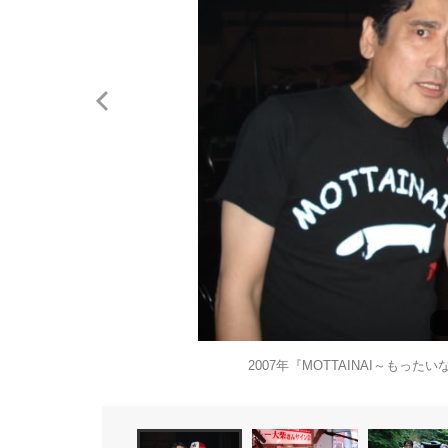
2007年『MOTTAINAI～も