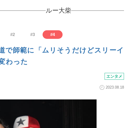
ルー大柴
#
2
#
3
#
4
茶道で師範に「ムリそうだけどスリーイ
変わった
エンタメ
2023.08.18