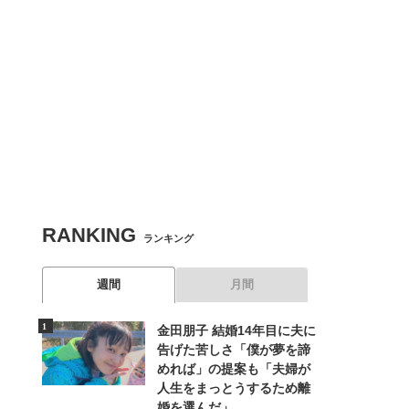
RANKING
ランキング
週間
月間
金田朋子 結婚14年目に夫に
告げた苦しさ「僕が夢を諦
めれば」の提案も「夫婦が
人生をまっとうするため離
婚を選んだ」