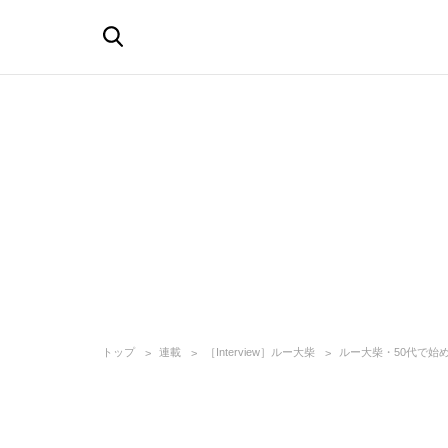
トップ
連載
［Interview］ルー大柴
ルー大柴・50代で始