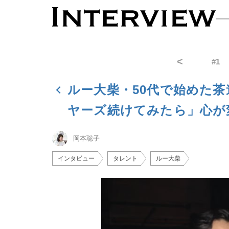
<
#
1
ルー大柴・50代で始めた
ヤーズ続けてみたら」心が
岡本聡子
インタビュー
タレント
ルー大柴