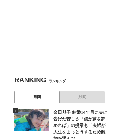
RANKING
ランキング
週間
月間
金田朋子 結婚14年目に夫に
告げた苦しさ「僕が夢を諦
めれば」の提案も「夫婦が
人生をまっとうするため離
婚を選んだ」