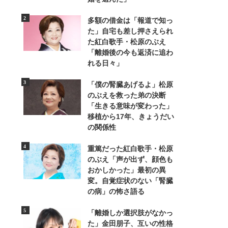
多額の借金は「報道で知っ
た」自宅も差し押さえられ
た紅白歌手・松原のぶえ
「離婚後の今も返済に追わ
れる日々」
「僕の腎臓あげるよ」松原
5/6
のぶえを救った弟の決断
「生きる意味が変わった」
移植から17年、きょうだい
の関係性
重篤だった紅白歌手・松原
のぶえ「声が出ず、顔色も
おかしかった」最初の異
変。自覚症状のない「腎臓
の病」の怖さ語る
「離婚しか選択肢がなかっ
た」金田朋子、互いの性格